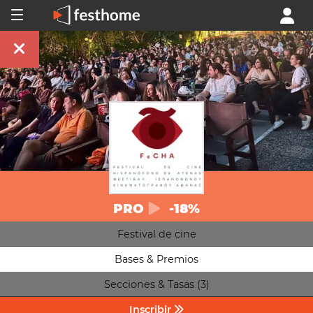
PRO
-18%
Festival de cine
Bases & Premios
Secciones & Tasas (3)
Inscribir