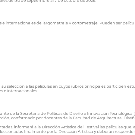
ires del 30 de septiembre al 7 de octubre de 2026.
ales e internacionales de largometraje y cortometraje. Pueden ser pelí
en su selección a las películas en cuyos rubros principales participen 
s e internacionales.
entante de la Secretaría de Políticas de Diseño e Innovación Tecnológic
ción, conformado por docentes de la Facultad de Arquitectura, Dise
tadas, informará a la Dirección Artística del Festival las películas q
ccionadas finalmente por la Dirección Artística y deberán responder al o