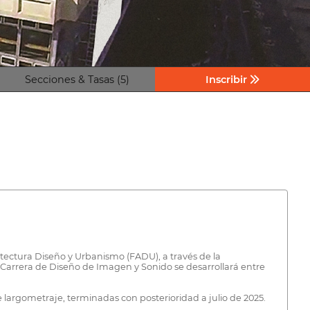
Secciones & Tasas (5)
Inscribir
ectura Diseño y Urbanismo (FADU), a través de la
la Carrera de Diseño de Imagen y Sonido se desarrollará entre
de largometraje, terminadas con posterioridad a julio de 2025.