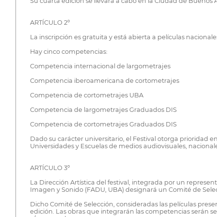
Su cuarta edición se llevará a cabo en la Ciudad de Buenos A
ARTÍCULO 2º
La inscripción es gratuita y está abierta a películas nacion
Hay cinco competencias:
Competencia internacional de largometrajes
Competencia iberoamericana de cortometrajes
Competencia de cortometrajes UBA
Competencia de largometrajes Graduados DIS
Competencia de cortometrajes Graduados DIS
Dado su carácter universitario, el Festival otorga prioridad 
Universidades y Escuelas de medios audiovisuales, nacionale
ARTÍCULO 3º
La Dirección Artística del festival, integrada por un repres
Imagen y Sonido (FADU, UBA) designará un Comité de Selec
Dicho Comité de Selección, consideradas las películas presen
edición. Las obras que integrarán las competencias serán sele