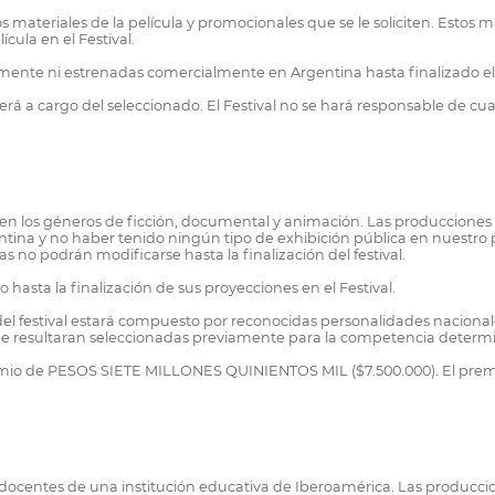
materiales de la película y promocionales que se le soliciten. Estos mat
ícula en el Festival.
ente ni estrenadas comercialmente en Argentina hasta finalizado el 
erá a cargo del seleccionado. El Festival no se hará responsable de cu
l; en los géneros de ficción, documental y animación. Las produccione
Argentina y no haber tenido ningún tipo de exhibición pública en nuest
s no podrán modificarse hasta la finalización del festival.
hasta la finalización de sus proyecciones en el Festival.
del festival estará compuesto por reconocidas personalidades nacionale
 que resultaran seleccionadas previamente para la competencia deter
emio de PESOS SIETE MILLONES QUINIENTOS MIL ($7.500.000). El premio
 o docentes de una institución educativa de Iberoamérica. Las producc