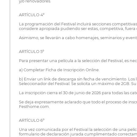
y/o renovadores.
ARTÍCULO 4º
La programación del Festival incluirá secciones competitivas
considere apropiada pudiendo ser estas, competitiva, fuera
Asimismo, se llevarán a cabo homenajes, seminarios y event
ARTÍCULO 5º
Para presentar una película a la selección del Festival, es n
a) Completar Ficha de Inscripción Online.
b) Enviar un link de descarga sin fecha de vencimiento. Los 
Seleccionador del Festival. Se solicita un máximo de 2GB. Su
La inscripción cierra el 30 de junio de 2026 para todas las cat
Se deja expresamente aclarado que todo el proceso de inscrip
Festhome.com.
ARTÍCULO 6º
Una vez comunicada por el Festival la selección de una pe
formulario de declaración jurada cumplimentado correctamen