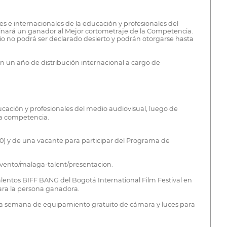
s e internacionales de la educación y profesionales del
minará un ganador al Mejor cortometraje de la Competencia.
 no podrá ser declarado desierto y podrán otorgarse hasta
 un año de distribución internacional a cargo de
ucación y profesionales del medio audiovisual, luego de
e la competencia.
 y de una vacante para participar del Programa de
es/evento/malaga-talent/presentacion.
lentos BIFF BANG del Bogotá International Film Festival en
eo para la persona ganadora.
a semana de equipamiento gratuito de cámara y luces para