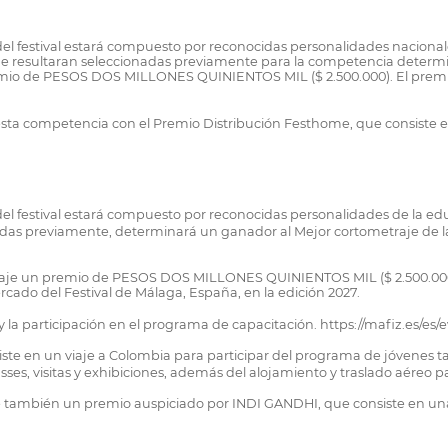
del festival estará compuesto por reconocidas personalidades nacionale
 que resultaran seleccionadas previamente para la competencia deter
emio de PESOS DOS MILLONES QUINIENTOS MIL ($ 2.500.000). El premio
ta competencia con el Premio Distribución Festhome, que consiste en
 del festival estará compuesto por reconocidas personalidades de la ed
onadas previamente, determinará un ganador al Mejor cortometraje d
traje un premio de PESOS DOS MILLONES QUINIENTOS MIL ($ 2.500.000)
ado del Festival de Málaga, España, en la edición 2027.
 y la participación en el programa de capacitación. https://mafiz.es/
ste en un viaje a Colombia para participar del programa de jóvenes ta
classes, visitas y exhibiciones, además del alojamiento y traslado aér
 también un premio auspiciado por INDI GANDHI, que consiste en un