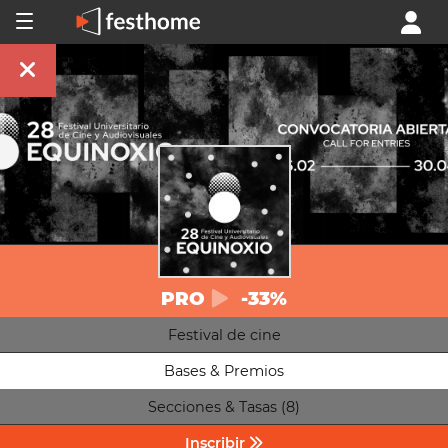
PRO
-33%
Festival de cine
Bases & Premios
Secciones & Tasas (8)
Inscribir