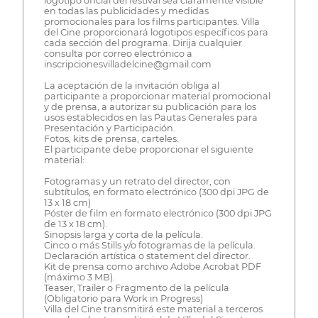
logotipo oficial del festival sea claramente visible
en todas las publicidades y medidas
promocionales para los films participantes. Villa
del Cine proporcionará logotipos específicos para
cada sección del programa. Dirija cualquier
consulta por correo electrónico a
inscripcionesvilladelcine@gmail.com
La aceptación de la invitación obliga al
participante a proporcionar material promocional
y de prensa, a autorizar su publicación para los
usos establecidos en las Pautas Generales para
Presentación y Participación.
Fotos, kits de prensa, carteles.
El participante debe proporcionar el siguiente
material:
Fotogramas y un retrato del director, con
subtítulos, en formato electrónico (300 dpi JPG de
13 x 18 cm)
Póster de film en formato electrónico (300 dpi JPG
de 13 x 18 cm).
Sinopsis larga y corta de la película.
Cinco o más Stills y/o fotogramas de la película.
Declaración artística o statement del director.
Kit de prensa como archivo Adobe Acrobat PDF
(máximo 3 MB).
Teaser, Trailer o Fragmento de la película
(Obligatorio para Work in Progress)
Villa del Cine transmitirá este material a terceros