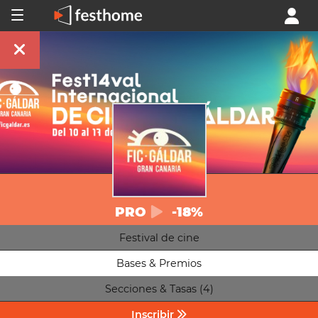
PRO
-18%
Festival de cine
Bases & Premios
Secciones & Tasas (4)
Inscribir