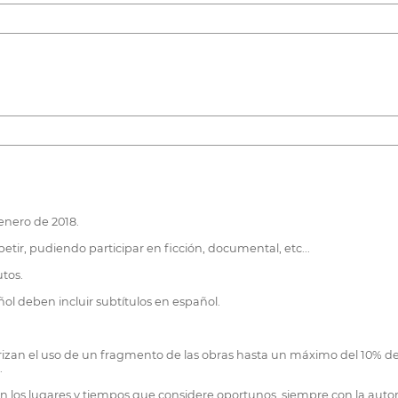
enero de 2018.
tir, pudiendo participar en ficción, documental, etc...
tos.
ñol deben incluir subtítulos en español.
rizan el uso de un fragmento de las obras hasta un máximo del 10% de l
.
n los lugares y tiempos que considere oportunos, siempre con la autor