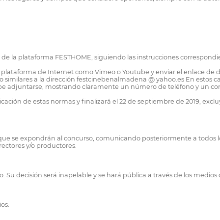
avés de la plataforma FESTHOME, siguiendo las instrucciones correspondi
a plataforma de Internet como Vimeo o Youtube y enviar el enlace de d
 similares a la dirección festcinebenalmadena @ yahoo.es En estos ca
 adjuntarse, mostrando claramente un número de teléfono y un corr
blicación de estas normas y finalizará el 22 de septiembre de 2019, exc
 que se expondrán al concurso, comunicando posteriormente a todos los 
rectores y/o productores.
o. Su decisión será inapelable y se hará pública a través de los medio
os: