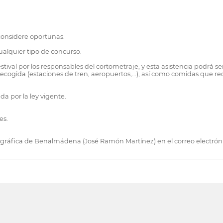
considere oportunas.
cualquier tipo de concurso.
festival por los responsables del cortometraje, y esta asistencia podrá
ecogida (estaciones de tren, aeropuertos,...), así como comidas que req
da por la ley vigente.
es.
ográfica de Benalmádena (José Ramón Martínez) en el correo electr