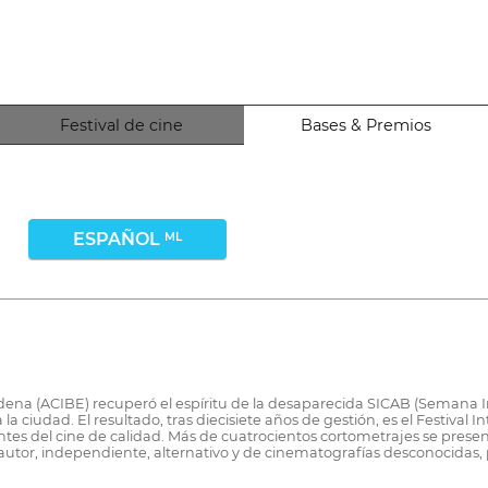
Festival de cine
Bases & Premios
ESPAÑOL
ML
dena (ACIBE) recuperó el espíritu de la desaparecida SICAB (Semana 
a ciudad. El resultado, tras diecisiete años de gestión, es el Festival 
s del cine de calidad. Más de cuatrocientos cortometrajes se present
 autor, independiente, alternativo y de cinematografías desconocidas, 