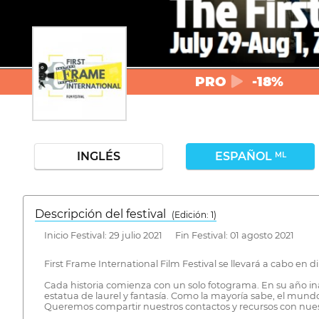
PRO
-18%
INGLÉS
ESPAÑOL
ML
Descripción del festival
( Edición: 1)
Inicio Festival: 29 julio 2021 Fin Festival: 01 agosto 2021
First Frame International Film Festival se llevará a cabo en d
Cada historia comienza con un solo fotograma. En su año inau
estatua de laurel y fantasía. Como la mayoría sabe, el mun
Queremos compartir nuestros contactos y recursos con nuest