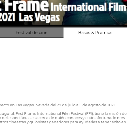
Festival de cine
Bases & Premios
irecto en Las Vegas, Nevada del 29 de julio al 1 de agosto de 2021.
gural, First Frame International Film Festival (FFI), tiene la misión d
do del espectáculo es acerca de quién conoces y cuán afortunado eres,
ros cineastas y guionistas ganadores para ayudarles a tener éxito en 