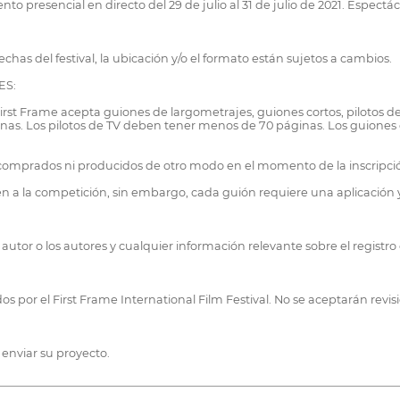
to presencial en directo del 29 de julio al 31 de julio de 2021. Espectác
echas del festival, la ubicación y/o el formato están sujetos a cambios.
ES:
 First Frame acepta guiones de largometrajes, guiones cortos, pilotos d
s. Los pilotos de TV deben tener menos de 70 páginas. Los guiones co
comprados ni producidos de otro modo en el momento de la inscripci
een a la competición, sin embargo, cada guión requiere una aplicación
 autor o los autores y cualquier información relevante sobre el registro
s por el First Frame International Film Festival. No se aceptarán revis
 enviar su proyecto.