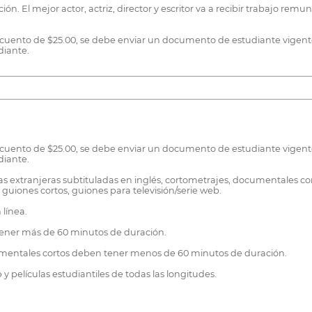
ón. El mejor actor, actriz, director y escritor va a recibir trabajo re
scuento de $25.00, se debe enviar un documento de estudiante vigente o
diante.
scuento de $25.00, se debe enviar un documento de estudiante vigente o
diante.
las extranjeras subtituladas en inglés, cortometrajes, documentales cort
 guiones cortos, guiones para televisión/serie web.
 línea.
 tener más de 60 minutos de duración.
ocumentales cortos deben tener menos de 60 minutos de duración.
y películas estudiantiles de todas las longitudes.