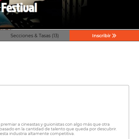
Secciones & Tasas (13)
Inscribir
e premiar a cineastas y guionistas con algo más que otra
 basado en la cantidad de talento que queda por descubrir.
esta industria altamente competitiva.