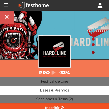
PRO
-33%
Festival de cine
Bases & Premios
Secciones & Tasas (2)
Inscribir