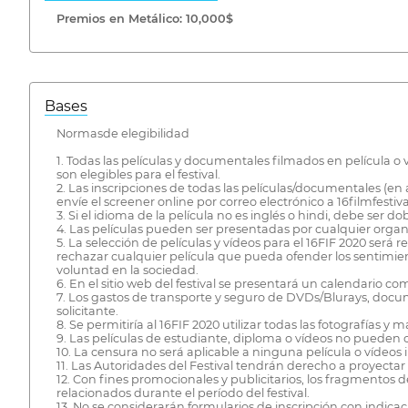
Premios en Metálico: 10,000$
Bases
Normasde elegibilidad
1. Todas las películas y documentales filmados en película o 
son elegibles para el festival.
2. Las inscripciones de todas las películas/documentales 
envíe el screener online por correo electrónico a 16filmfest
3. Si el idioma de la película no es inglés o hindi, debe ser d
4. Las películas pueden ser presentadas por cualquier organi
5. La selección de películas y vídeos para el 16FIF 2020 será
rechazar cualquier película que pueda ofender los sentimien
voluntad en la sociedad.
6. En el sitio web del festival se presentará un calendario c
7. Los gastos de transporte y seguro de DVDs/Blurays, documen
solicitante.
8. Se permitiría al 16FIF 2020 utilizar todas las fotografías y
9. Las películas de estudiante, diploma o vídeos no pueden c
10. La censura no será aplicable a ninguna película o vídeos ins
11. Las Autoridades del Festival tendrán derecho a proyectar
12. Con fines promocionales y publicitarios, los fragmentos d
relacionados durante el período del festival.
13. No se considerarán formularios de inscripción con indica