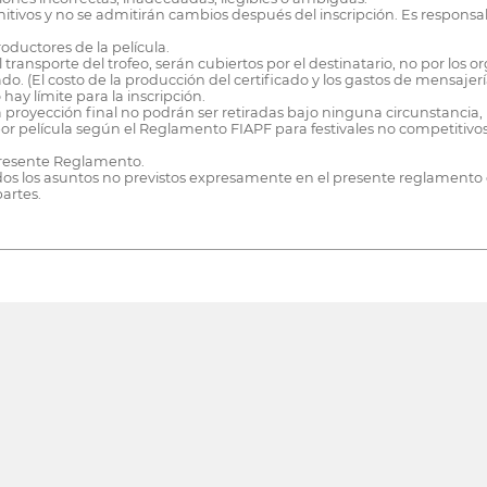
tivos y no se admitirán cambios después del inscripción. Es responsabil
roductores de la película.
ransporte del trofeo, serán cubiertos por el destinatario, no por los or
do. (El costo de la producción del certificado y los gastos de mensajerí
ay límite para la inscripción.
 proyección final no podrán ser retiradas bajo ninguna circunstancia, ha
or película según el Reglamento FIAPF para festivales no competitivos
 presente Reglamento.
 todos los asuntos no previstos expresamente en el presente reglamento 
artes.