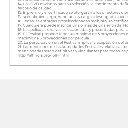
14. Los DVD enviados para su selección se considerarán defini
físicos o de calidad.
15. El premio y el certificado se otorgarán a los directores o p
Para cualquier cargo, honorarios y cargos devengados por el t
16. Todas las entradas preseleccionadas recibirán un certifica
17. Cualquiera puede inscribir una o más de una entrada. No h
18. Las películas una vez seleccionadas y presentadas para la
19. El Festival propone tener un máximo de 5 proyecciones p
máximo de 5 proyecciones por película.
20. La participación en el Festival implica la aceptación del
21. Las decisiones de las Autoridades Festivales relativas a
mencionadas serán definitivas y vinculantes para todas las p
http://jiffindia.org/16IFF.html