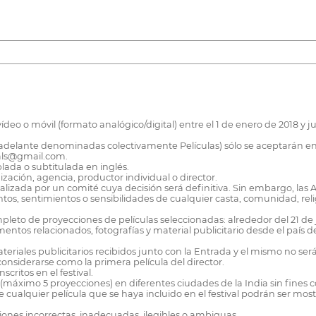
vídeo o móvil (formato analógico/digital) entre el 1 de enero de 2018 
(en adelante denominadas colectivamente Películas) sólo se aceptar
ivals@gmail.com.
oblada o subtitulada en inglés.
zación, agencia, productor individual o director.
 realizada por un comité cuya decisión será definitiva. Sin embargo, las
tos, sentimientos o sensibilidades de cualquier casta, comunidad, rel
ompleto de proyecciones de películas seleccionadas: alrededor del 21 de 
tos relacionados, fotografías y material publicitario desde el país de 
 materiales publicitarios recibidos junto con la Entrada y el mismo no ser
onsiderarse como la primera película del director.
critos en el festival.
 (máximo 5 proyecciones) en diferentes ciudades de la India sin fines 
e cualquier película que se haya incluido en el festival podrán ser mos
ciones incorrectas, inadecuadas, ilegibles o ambiguas.