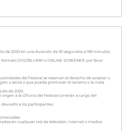
y julio de 2020 en una duración de 30 segundos a 180 minutos
án en formato DVD/BLURAY o ONLINE SCREENER, por favor
 Autoridades del Festival se reservan el derecho de aceptar o
igión o secta o que pueda promover el racismo o la mala
julio de 2020.
origen a la Oficina del Festival correrán a cargo del
á devuelto a los participantes.
comerciales.
trados en cualquier red de televisión, Internet o medios