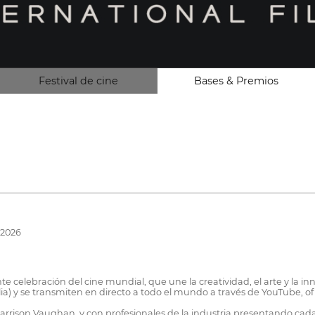
Festival de cine
Bases & Premios
 2026
 celebración del cine mundial, que une la creatividad, el arte y la i
ia) y se transmiten en directo a todo el mundo a través de YouTube, 
rison Vaughan, y con profesionales de la industria presentando cada 