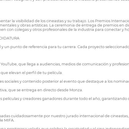
tar la visibilidad de los cineastas y su trabajo. Los Premios Internac
tales y obras artísticas. La ceremonia de entrega de premios en direct
en con colegas y otros profesionales de la industria para conectar y hon
NDIDATURA
al y un punto de referencia para tu carrera. Cada proyecto selecciona
n YouTube, que llega a audiencias, medios de comunicación y profesion
e elevan el perfil de tu película.
ajes sociales y contenido posterior al evento que destaque a los nomin
tiva, que se entrega en directo desde Monza.
as películas y creadores ganadores durante todo el año, garantizando
isadas cuidadosamente por nuestro jurado internacional de cineastas, 
de MIFA.
na prestigiosa velada que celebra la creatividad y el cine independien