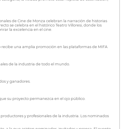
ionales de Cine de Monza celebran la narración de historias
o se celebra en el histórico Teatro Villoresi, donde los
rar la excelencia en el cine.
do recibe una amplia promoción en las plataformas de MIFA
ales de la industria de todo el mundo.
ados y ganadores.
 que su proyecto permanezca en el ojo público.
productores y profesionales de la industria. Los nominados
te, a la que asisten nominados, invitados y prensa. El evento