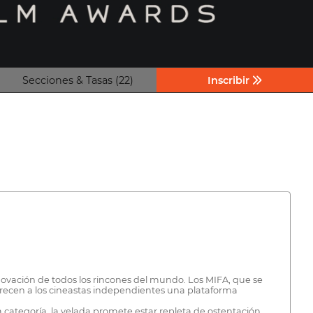
Secciones & Tasas (22)
Inscribir
nnovación de todos los rincones del mundo. Los MIFA, que se
ofrecen a los cineastas independientes una plataforma
categoría, la velada promete estar repleta de ostentación,