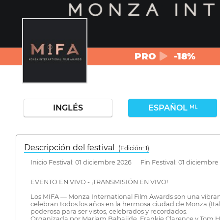
PRO
-18%
INGLÉS
ESPAÑOL
ML
Descripción del festival
( Edición: 1)
Inicio Festival: 01 diciembre 2026 Fin Festival: 01 diciembre
EVENTO EN VIVO - ¡TRANSMISIÓN EN VIVO!
Los MIFA — Monza International Film Awards son una vibrante
celebran todos los años en la hermosa ciudad de Monza (Ital
poderosa para ser vistos, celebrados y recordados.
Organizada por Mariam Babajide, Frankie Clarence y Tom Har