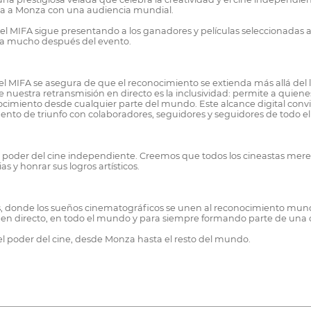
cta a Monza con una audiencia mundial.
 MIFA sigue presentando a los ganadores y películas seleccionadas a tra
dera mucho después del evento.
 el MIFA se asegura de que el reconocimiento se extienda más allá del l
e nuestra retransmisión en directo es la inclusividad: permite a quiene
nocimiento desde cualquier parte del mundo. Este alcance digital convi
ento de triunfo con colaboradores, seguidores y seguidores de todo 
 el poder del cine independiente. Creemos que todos los cineastas mere
s y honrar sus logros artísticos.
donde los sueños cinematográficos se unen al reconocimiento mundia
lar: en directo, en todo el mundo y para siempre formando parte de un
 el poder del cine, desde Monza hasta el resto del mundo.