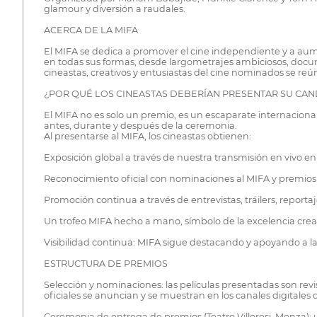
glamour y diversión a raudales.
ACERCA DE LA MIFA
El MIFA se dedica a promover el cine independiente y a aumen
en todas sus formas, desde largometrajes ambiciosos, documen
cineastas, creativos y entusiastas del cine nominados se reún
¿POR QUÉ LOS CINEASTAS DEBERÍAN PRESENTAR SU CA
El MIFA no es solo un premio, es un escaparate internacion
antes, durante y después de la ceremonia.
Al presentarse al MIFA, los cineastas obtienen:
Exposición global a través de nuestra transmisión en vivo e
Reconocimiento oficial con nominaciones al MIFA y premios qu
Promoción continua a través de entrevistas, tráilers, report
Un trofeo MIFA hecho a mano, símbolo de la excelencia crea
Visibilidad continua: MIFA sigue destacando y apoyando a l
ESTRUCTURA DE PREMIOS
Selección y nominaciones: las películas presentadas son rev
oficiales se anuncian y se muestran en los canales digitales 
Ceremonia de entrega de premios (Teatro Villoresi, Monza): u