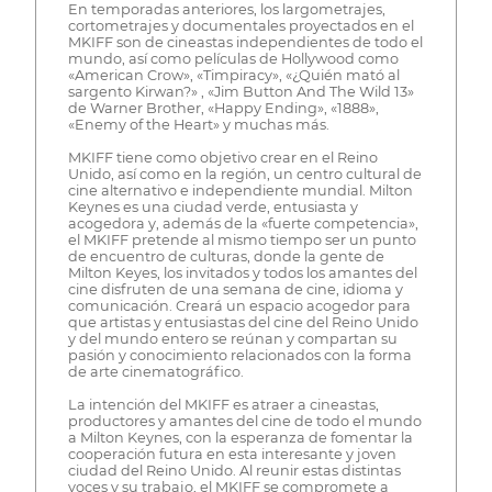
En temporadas anteriores, los largometrajes,
cortometrajes y documentales proyectados en el
MKIFF son de cineastas independientes de todo el
mundo, así como películas de Hollywood como
«American Crow», «Timpiracy», «¿Quién mató al
sargento Kirwan?» , «Jim Button And The Wild 13»
de Warner Brother, «Happy Ending», «1888»,
«Enemy of the Heart» y muchas más.
MKIFF tiene como objetivo crear en el Reino
Unido, así como en la región, un centro cultural de
cine alternativo e independiente mundial. Milton
Keynes es una ciudad verde, entusiasta y
acogedora y, además de la «fuerte competencia»,
el MKIFF pretende al mismo tiempo ser un punto
de encuentro de culturas, donde la gente de
Milton Keyes, los invitados y todos los amantes del
cine disfruten de una semana de cine, idioma y
comunicación. Creará un espacio acogedor para
que artistas y entusiastas del cine del Reino Unido
y del mundo entero se reúnan y compartan su
pasión y conocimiento relacionados con la forma
de arte cinematográfico.
La intención del MKIFF es atraer a cineastas,
productores y amantes del cine de todo el mundo
a Milton Keynes, con la esperanza de fomentar la
cooperación futura en esta interesante y joven
ciudad del Reino Unido. Al reunir estas distintas
voces y su trabajo, el MKIFF se compromete a