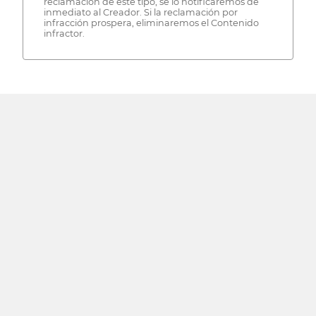
reclamación de este tipo, se lo notificaremos de
inmediato al Creador. Si la reclamación por
infracción prospera, eliminaremos el Contenido
infractor.