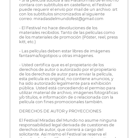
- Si la película subida a las Plataformas de envío no
contara con subtítulos en castellano, el Festival
puede requerir el envío por mail de un archivo .srt
con los subtítulos sincronizados al siguiente
correo: miradasdelmundofest@gmail.com
- El Festival no hace devoluciones de los
materiales recibidos. Tanto de las películas como
de los materiales de promoción (Póster, reel, press
kitt, etc.)
- Las películas deben estar libres de imágenes
fantasma/logotipos u otras imágenes.
- Usted certifica que es el propietario de los
derechos de autor o autorizado por el propietario
de los derechos de autor para enviar la película,
esta película es original, no contiene anuncios, y
ha sido autorizado legalmente para exhibición
pública. Usted está concediendo el permiso para
utilizar material de archivo, imágenes fotográficas
y/o títulos, e información de o relacionada con la
película con fines promocionales también.
DERECHOS DE AUTOR y PROYECCIONES
El Festival Miradas del Mundo no asume ninguna
responsabilidad legal derivada de cuestiones de
derechos de autor, que correrá a cargo del
solicitante. Así mismo el Festival se reserva el