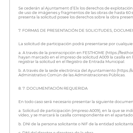
Se cederán al Ajuntament d’Elx los derechos de explotación 
de uso de imágenes y fragmentos de las obras de hasta 60 
presenta la solicitud posee los derechos sobre la obra pre
7. FORMAS DE PRESENTACIÓN DE SOLICITUDES, DOCUME
La solicitud de participación podrá presentarse por cualquie
a. A través de la preinscripción en FESTHOME (https://festhom
hayan marcado en el impreso de solicitud A009 la casilla en 
registrar la solicitud en el Registro de Entrada Municipal.
b. A través de la sede electrónica del Ayuntamiento (https://s
Administrativo Común de las Administraciones Públicas.
8. 7. DOCUMENTACIÓN REQUERIDA
En todo caso será necesario presentar la siguiente documen
a. Solicitud de participación (impreso A009), en la que se ind
vídeo, y se marcará la casilla correspondiente en el apart
b. DNI de la persona solicitante o NIF de la entidad solicitant
c. DNI del director o directora de la obra.