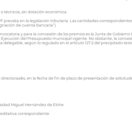
 o técnicos, sin dotación económica.
PF prevista en la legislación tributaria. Las cantidades correspondien
ignación de cuenta bancaria”).
catoria y para la concesión de los premios es la Junta de Gobierno Loc
e Ejecución del Presupuesto municipal vigente. No obstante, la concesi
elegable, según lo regulado en el artículo 127.2 del precipitado texto
”
directoras/es, en la fecha de fin de plazo de presentación de solicitu
rsidad Miguel Hernández de Elche.
reditativa correspondiente