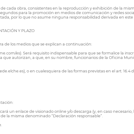
de cada obra, consistentes en la reproducción y exhibición de la mis
segundos para la promoción en medios de comunicación y redes socia
sentada, por lo que no asume ninguna responsabilidad derivada en este
NTACIÓN Y PLAZO
ra de los medios que se explican a continuación:
e.com/es). Será requisito indispensable para que se formalice la inscr
la que autorizan, a que, en su nombre, funcionarios de la Oficina Muni
ede.elche.es), o en cualesquiera de las formas previstas en el art. 16.4 
tación:
icará un enlace de visionado online y/o descarga (y, en caso necesario,
ado de la misma denominado “Declaración responsable”.
e.