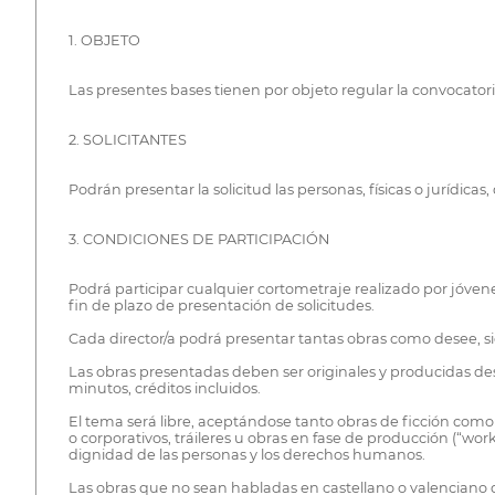
1. OBJETO
Las presentes bases tienen por objeto regular la convocator
2. SOLICITANTES
Podrán presentar la solicitud las personas, físicas o jurídica
3. CONDICIONES DE PARTICIPACIÓN
Podrá participar cualquier cortometraje realizado por jóven
fin de plazo de presentación de solicitudes.
Cada director/a podrá presentar tantas obras como desee, s
Las obras presentadas deben ser originales y producidas des
minutos, créditos incluidos.
El tema será libre, aceptándose tanto obras de ficción como 
o corporativos, tráileres u obras en fase de producción (“wo
dignidad de las personas y los derechos humanos.
Las obras que no sean habladas en castellano o valenciano 