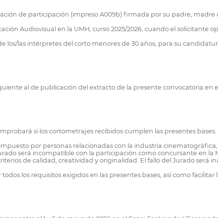
ación de participación (impreso A009b) firmada por su padre, madre o 
ación Audiovisual en la UMH, curso 2025/2026, cuando el solicitante opt
 los/las intérpretes del corto menores de 30 años, para su candidatura
uiente al de publicación del extracto de la presente convocatoria en el 
comprobará si los cortometrajes recibidos cumplen las presentes bases.
puesto por personas relacionadas con la industria cinematográfica, l
urado será incompatible con la participación como concursante en la Mos
ios de calidad, creatividad y originalidad. El fallo del Jurado será in
todos los requisitos exigidos en las presentes bases, así como facilitar