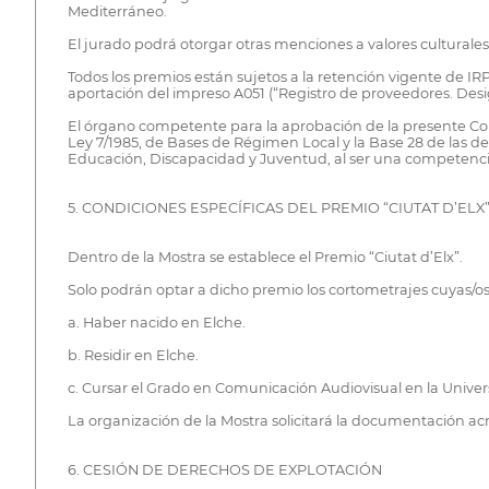
Mediterráneo.
El jurado podrá otorgar otras menciones a valores culturales
Todos los premios están sujetos a la retención vigente de IR
aportación del impreso A051 (“Registro de proveedores. Des
El órgano competente para la aprobación de la presente Convo
Ley 7/1985, de Bases de Régimen Local y la Base 28 de las d
Educación, Discapacidad y Juventud, al ser una competencia d
5. CONDICIONES ESPECÍFICAS DEL PREMIO “CIUTAT D’ELX
Dentro de la Mostra se establece el Premio “Ciutat d’Elx”.
Solo podrán optar a dicho premio los cortometrajes cuyas/os 
a. Haber nacido en Elche.
b. Residir en Elche.
c. Cursar el Grado en Comunicación Audiovisual en la Unive
La organización de la Mostra solicitará la documentación ac
6. CESIÓN DE DERECHOS DE EXPLOTACIÓN