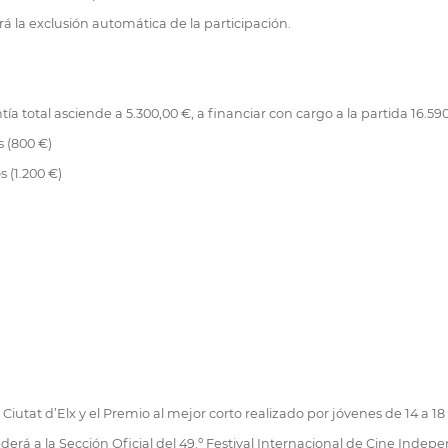
á la exclusión automática de la participación.
ía total asciende a 5.300,00 €, a financiar con cargo a la partida 16.
s (800 €)
 (1.200 €)
tat d’Elx y el Premio al mejor corto realizado por jóvenes de 14 a 18 
derá a la Sección Oficial del 49.º Festival Internacional de Cine Ind