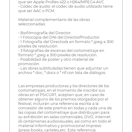
que ser Apple ProRes 422 o H264/MPEG4 AVC
• Códec de audio: el códec de audio utilizado tiene
que ser AAC o PCM.
Material complementario de las obras
seleccionadas:
• Biofilmografía del Director.
• 1 Fotocopia del DNI del Director/Productor.
• 1 Fotografía del Director/a en formato *.jpeg a 300
píxeles de resolución.
• 3 fotografías de escenas del cortometraje en
formato *.jpeg a 300 píxeles de resolución.
• Posibilidad de poster y otro material de
promoción.
• Las obras subtituladas tienen que adjuntar un
archivo *.doc, *.docx o *.rtf con lista de diálogos.
Las empresas productoras y los directores de los
cortometrajes, en el momento de inscribir sus
obras en el PSICURT, aceptan que, en caso de
obtener alguno de los premios otorgados por el
festival, incluirán una referencia escrita a la
concesión de este premio en todas y cada una de
las copias del cortometraje que distribuyan para
su exhibición en salas comerciales, DVD, internet
i/o certámenes audiovisuales, así como en todo el
material informativo y promocional impreso
(press-books, carteles,etc. Esta referencia