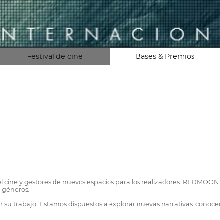
Festival de cine
Bases & Premios
l cine y gestores de nuevos espacios para los realizadores. REDMOON
 géneros.
 su trabajo. Estamos dispuestos a explorar nuevas narrativas, conoce