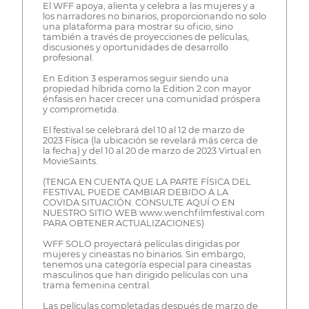
El WFF apoya, alienta y celebra a las mujeres y a
los narradores no binarios, proporcionando no solo
una plataforma para mostrar su oficio, sino
también a través de proyecciones de películas,
discusiones y oportunidades de desarrollo
profesional.
En Edition 3 esperamos seguir siendo una
propiedad híbrida como la Edition 2 con mayor
énfasis en hacer crecer una comunidad próspera
y comprometida.
El festival se celebrará del 10 al 12 de marzo de
2023 Física (la ubicación se revelará más cerca de
la fecha) y del 10 al 20 de marzo de 2023 Virtual en
MovieSaints.
(TENGA EN CUENTA QUE LA PARTE FÍSICA DEL
FESTIVAL PUEDE CAMBIAR DEBIDO A LA
COVIDA SITUACIÓN. CONSULTE AQUÍ O EN
NUESTRO SITIO WEB www.wenchfilmfestival.com
PARA OBTENER ACTUALIZACIONES)
WFF SOLO proyectará películas dirigidas por
mujeres y cineastas no binarios. Sin embargo,
tenemos una categoría especial para cineastas
masculinos que han dirigido películas con una
trama femenina central.
Las películas completadas después de marzo de