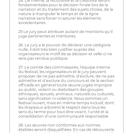
24. De même, la récursivité et la créativité seront
fondamentales pour la décision finale lors de la
narration et du traitement des sujets choisis, de la
nature à manipuler le temps et de la ligne
narrative sans forcer ni saturer les éléments
excédentaires.
25 Le jury peut attribuer autant de mentions qu'il
juge pertinentes et méritoires.
26. Le jury a le pouvoir de déclarer une catégorie
nulle, il doit très bien justifier auprès des
organisateurs le motif de sa décision et celle-ci ne
sera pas rendue publique.
27. Le comité des commissaires, l'équipe interne
du festival, les organisateurs et le jury peuvent
proposer de ne pas admettre, d'exclure, de ne pas
admettre et d'exclure du concours et de la section
officielle en général toute œuvre jugée impropre
au public, violant ou diabolisant des groupes
ethniques, sexuels, animaux, naturels ou culturels,
sans signification ni violence. Nous sommes un
festival ouvert, mais en même temps inclusif, dont
les drapeaux arborent le respect dans tous les
sens du terme pour tout être vivant, l'unité et la
consolidation d'une communauté responsable.
28. Les œuvres non conformes aux normes
établies seront disqualifiées. En cas de découverte