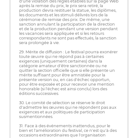
d'une violation des règles établies sur la page Web
après la remise du prix, le prix sera retiré, la
production devra restituer la statue, les diplômes,
les documents et les stimuli délivrés lors de la
cérémonie de remise des prix. De même, une
sanction annulant la participation de la direction
et de la production pendant une version pendant
les vacances sera appliquée et si les retours
correspondants ne sont pas effectués, la sanction
sera prolongée à vie.
29. Mérite de diffusion : Le festival pourra exonérer
toute œuvre qui ne répond pas à certaines
exigences (uniquement certaines) dans la
catégorie amateur d'être sanctionnée ou ne
quitter la section officielle que si elle présente un
mérite suffisant pour être amnistiée pour la
présente version ou, en cas d'échec opportun,
pour être exposée et pour recevoir une mention
honorable (si l'échec est ainsi conclu) lors des
éditions successives.
30. Le comité de sélection se réserve le droit
d'admettre les œuvres qui ne répondent pas aux
exigences et aux politiques de participation
susmentionnées.
31. Face à des événements inattendus, pour le
bien et l'amélioration du festival, ce n'est qu'à des
occasions extraordinaires que l'organisation