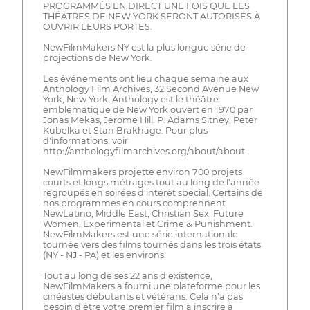
PROGRAMMÉS EN DIRECT UNE FOIS QUE LES
THÉÂTRES DE NEW YORK SERONT AUTORISÉS À
OUVRIR LEURS PORTES.
NewFilmMakers NY est la plus longue série de
projections de New York.
Les événements ont lieu chaque semaine aux
Anthology Film Archives, 32 Second Avenue New
York, New York. Anthology est le théâtre
emblématique de New York ouvert en 1970 par
Jonas Mekas, Jerome Hill, P. Adams Sitney, Peter
Kubelka et Stan Brakhage. Pour plus
d'informations, voir
http://anthologyfilmarchives.org/about/about
NewFilmmakers projette environ 700 projets
courts et longs métrages tout au long de l'année
regroupés en soirées d'intérêt spécial. Certains de
nos programmes en cours comprennent
NewLatino, Middle East, Christian Sex, Future
Women, Experimental et Crime & Punishment.
NewFilmMakers est une série internationale
tournée vers des films tournés dans les trois états
(NY - NJ - PA) et les environs.
Tout au long de ses 22 ans d'existence,
NewFilmMakers a fourni une plateforme pour les
cinéastes débutants et vétérans. Cela n'a pas
besoin d'être votre premier film à inscrire à