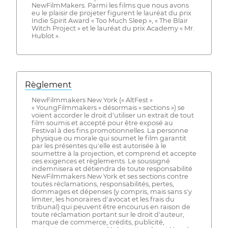
NewFilmMakers. Parmi les films que nous avons
eu le plaisir de projeter figurent le lauréat du prix
Indie Spirit Award « Too Much Sleep », « The Blair
Witch Project » et le lauréat du prix Academy « Mr.
Hublot ».
Règlement
NewFilmmakers New York (« AltFest »
« YoungFilmmakers » désormais « sections ») se
voient accorder le droit d'utiliser un extrait de tout
film soumis et accepté pour être exposé au
Festival à des fins promotionnelles. La personne
physique ou morale qui soumet le film garantit
par les présentes qu'elle est autorisée à le
soumettre à la projection, et comprend et accepte
ces exigences et règlements. Le soussigné
indemnisera et détiendra de toute responsabilité
NewFilmmakers New York et ses sections contre
toutes réclamations, responsabilités, pertes,
dommages et dépenses (y compris, mais sans s'y
limiter, les honoraires d'avocat et les frais du
tribunal) qui peuvent être encourus en raison de
toute réclamation portant sur le droit d'auteur,
marque de commerce, crédits, publicité,