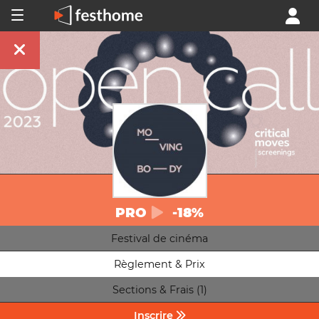
PRO
-18%
Festival de cinéma
Règlement & Prix
Sections & Frais (1)
Inscrire