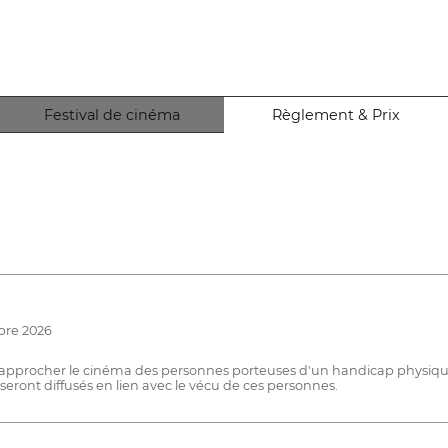
Festival de cinéma
Règlement & Prix
bre 2026
 à rapprocher le cinéma des personnes porteuses d'un handicap physique
eront diffusés en lien avec le vécu de ces personnes.