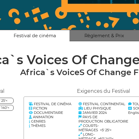
Festival de cinéma
Règlement & Prix
ca`s Voices Of Change
Africa`s VoiceS Of Change F
al
Exigences du Festival
25'<
FESTIVAL DE CINÉMA
FESTIVAL CONTINENTAL
TOU
140'<
FICTION
LIEU PHYSIQUE
SOU
DOCUMENTAIRE
JANVIER 2024
Engli
ANIMATION
PAYS DE
GENRES
PRODUCTION: OBLIGATOIRE
THÈMES
COURTS-
MÉTRAGES >5' 25'<
LONG-
MÉTRAGE >60' 140'<