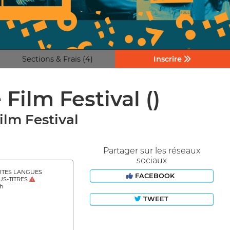
Sections & Frais (4)
Inscrire
 Film Festival
()
ilm Festival
Partager sur les réseaux
sociaux
TES LANGUES
FACEBOOK
S-TITRES
sh
TWEET