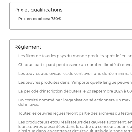
Prix ​​et qualifications
Prix ​​en espèces: 750€
Règlement
Les films de tous les pays du monde produits après le 1er jan
Chaque participant peut inscrire un nombre illimité d'œuvre
Les œuvres audiovisuelles doivent avoir une durée minimale 
Les œuvres produites dans n'importe quelle langue peuvent 
La période d'inscription débutera le 20 septembre 2024 à 00
Un comité nommé par l'organisation sélectionnera un maximu
définitives.
Toutes les œuvres reçues feront partie des archives du festiva
Les producteurs et/ou réalisateurs des œuvres autorisent, en s
leurs œuvres présentées dans le cadre du concours pour leur
ainsi que dans les centres et circuits culturels de la zone territ