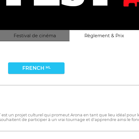
Festival de cinéma
Règlement & Prix
FRENCH
ML
est un projet culturel qui promeut Arona en tant que lieu idéal pour l
souhaitent de participer à un vrai tournage et d'apprendre ainsi le fo