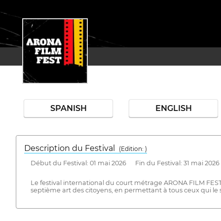
SPANISH
ENGLISH
Description du Festival
( Edition: )
Début du Festival: 01 mai 2026 Fin du Festival: 31 mai 2026
Le festival international du court métrage ARONA FILM FEST 
septième art des citoyens, en permettant à tous ceux qui le 