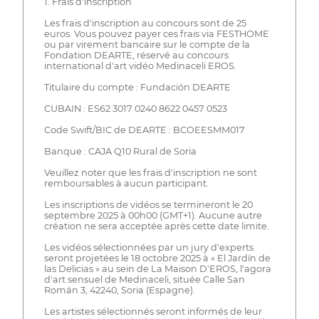
1. Frais d'inscription
Les frais d'inscription au concours sont de 25
euros. Vous pouvez payer ces frais via FESTHOME
ou par virement bancaire sur le compte de la
Fondation DEARTE, réservé au concours
international d'art vidéo Medinaceli EROS.
Titulaire du compte : Fundación DEARTE
CUBAIN : ES62 3017 0240 8622 0457 0523
Code Swift/BIC de DEARTE : BCOEESMM017
Banque : CAJA Q10 Rural de Soria
Veuillez noter que les frais d'inscription ne sont
remboursables à aucun participant.
Les inscriptions de vidéos se termineront le 20
septembre 2025 à 00h00 (GMT+1). Aucune autre
création ne sera acceptée après cette date limite.
Les vidéos sélectionnées par un jury d'experts
seront projetées le 18 octobre 2025 à « El Jardín de
las Delicias » au sein de La Maison D'EROS, l'agora
d'art sensuel de Medinaceli, située Calle San
Román 3, 42240, Soria (Espagne).
Les artistes sélectionnés seront informés de leur