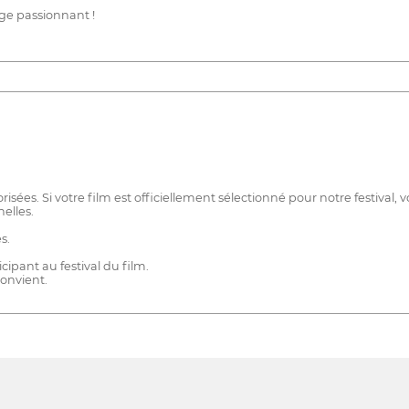
age passionnant !
s. Si votre film est officiellement sélectionné pour notre festival, vou
elles.
s.
ipant au festival du film.
convient.