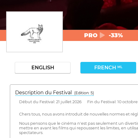
PRO
-33%
ENGLISH
FRENCH
ML
Description du Festival
( Edition: 5)
Début du Festival: 21 juillet 2026 Fin du Festival: 10 octobr
Chers tous, nous avons introduit de nouvelles normes et régle
Nous pensons que le cinéma n'est pas seulement un divertis
mettre en avant les films qui repoussent les limites, en u
spectateurs.