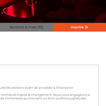
Sections & Frais (10)
Inscrire
es les sections avant de procéder à l'inscription.
les normes et inspire le changement. Nous nous engageons à
ences immersives qui trouvent un écho profond auprès des