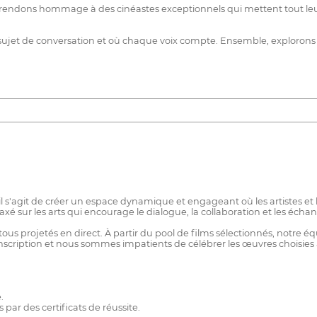
ndons hommage à des cinéastes exceptionnels qui mettent tout leur cœ
ujet de conversation et où chaque voix compte. Ensemble, explorons le
, il s'agit de créer un espace dynamique et engageant où les artistes e
ur les arts qui encourage le dialogue, la collaboration et les échang
us projetés en direct. À partir du pool de films sélectionnés, notre éq
scription et nous sommes impatients de célébrer les œuvres choisies 
.
ar des certificats de réussite.