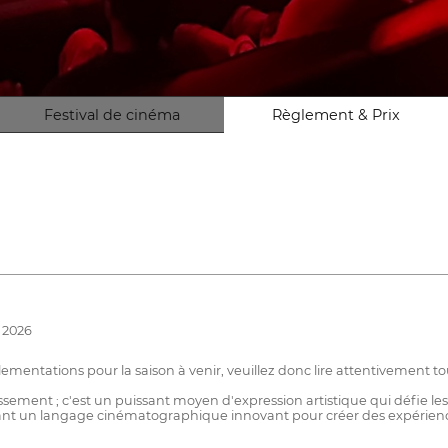
Festival de cinéma
Règlement & Prix
e 2026
mentations pour la saison à venir, veuillez donc lire attentivement tout
sement ; c'est un puissant moyen d'expression artistique qui défie 
tilisant un langage cinématographique innovant pour créer des expéri