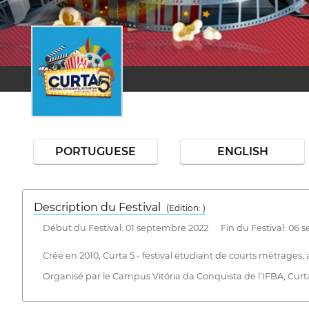
PORTUGUESE
ENGLISH
Description du Festival
( Edition: )
Début du Festival: 01 septembre 2022 Fin du Festival: 06 
Créé en 2010, Curta 5 - festival étudiant de courts métrages,
Organisé par le Campus Vitória da Conquista de l'IFBA, Curt