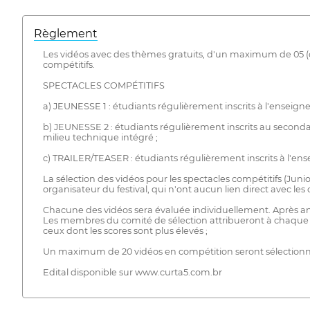
Règlement
Les vidéos avec des thèmes gratuits, d'un maximum de 05 (ci
compétitifs.
SPECTACLES COMPÉTITIFS
a) JEUNESSE 1 : étudiants régulièrement inscrits à l'enseigne
b) JEUNESSE 2 : étudiants régulièrement inscrits au second
milieu technique intégré ;
c) TRAILER/TEASER : étudiants régulièrement inscrits à l'ens
La sélection des vidéos pour les spectacles compétitifs (Jun
organisateur du festival, qui n'ont aucun lien direct avec le
Chacune des vidéos sera évaluée individuellement. Après anal
Les membres du comité de sélection attribueront à chaque vi
ceux dont les scores sont plus élevés ;
Un maximum de 20 vidéos en compétition seront sélectionnées,
Edital disponible sur www.curta5.com.br