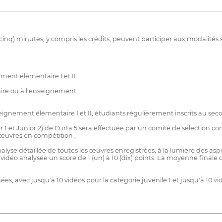
nq) minutes, y compris les crédits, peuvent participer aux modalités s
ment élémentaire I et II ;
aire ou à l'enseignement
eignement élémentaire I et II, étudiants régulièrement inscrits au sec
ior 1 et Junior 2) de Curta 5 sera effectuée par un comité de sélection
s œuvres en compétition ;
yse détaillée de toutes les œuvres enregistrées, à la lumière des aspec
déo analysée un score de 1 (un) à 10 (dix) points. La moyenne finale d
 avec jusqu'à 10 vidéos pour la catégorie juvénile 1 et jusqu'à 10 vidé