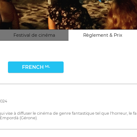
Festival de cinéma
Règlement & Prix
FRENCH
ML
2024
i vise à diffuser le cinéma de genre fantastique tel que l'horreur, le fa
x Empordà (Gérone).