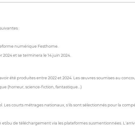
suivantes :
plateforme numérique Festhome.
r 2024 et se terminera le 14 juin 2024.
 avoir été produites entre 2022 et 2024. Les œuvres soumises au conco
 (horreur, science-fiction, fantastique...)
nol. Les courts métrages nationaux, s'ils sont sélectionnés pour la comp
tion et/ou de téléchargement via les plateformes susmentionnées. L'ar