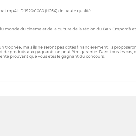
mat mp4 HD 1920x1080 (H264) de haute qualité.
 du monde du cinéma et de la culture de la région du Baix Empordà et
r un trophée, mais ils ne seront pas dotés financièrement, ils propos
u lot de produits aux gagnants ne peut être garantie. Dans tous les cas, c
nente prouvant que vous êtes le gagnant du concours.