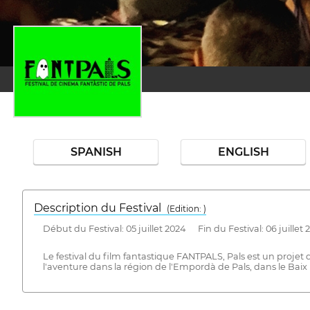
SPANISH
ENGLISH
Description du Festival
( Edition: )
Début du Festival: 05 juillet 2024 Fin du Festival: 06 juillet 
Le festival du film fantastique FANTPALS, Pals est un projet qu
l'aventure dans la région de l'Empordà de Pals, dans le Bai