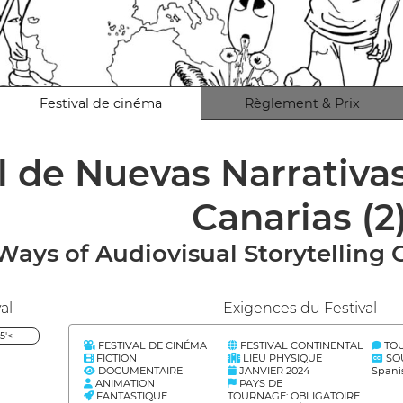
Festival de cinéma
Règlement & Prix
l de Nuevas Narrativa
Canarias
(2
ays of Audiovisual Storytelling C
al
Exigences du Festival
5'<
FESTIVAL DE CINÉMA
FESTIVAL CONTINENTAL
TOU
FICTION
LIEU PHYSIQUE
SOU
DOCUMENTAIRE
JANVIER 2024
Spani
ANIMATION
PAYS DE
FANTASTIQUE
TOURNAGE: OBLIGATOIRE