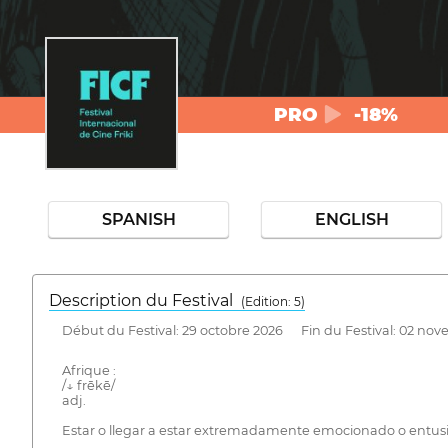
PRO
-18%
SPANISH
ENGLISH
Description du Festival
( Edition: 5)
Début du Festival: 29 octobre 2026 Fin du Festival: 02 no
Afrique :
/↓ frēkē/
adj.
Estar o llegar a estar extremadamente emocionado o entusi