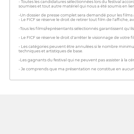
- Toutes les candidatures sélectionnées lors du festival accord
soumises et tout autre matériel qui nous a été soumis en lien
-Un dossier de presse complet sera demandé pour les films a
- Le FICF se réserve le droit de retirer tout film de l'affiche
-Tous les films/représentants sélectionnés garantissent qu'il
- Le FICF se réserve le droit d'arrêter le visionnage de votre 
- Les catégories peuvent être annulées si le nombre minimum
techniques et artistiques de base.
-Les gagnants du festival qui ne peuvent pas assister à la cé
- Je comprends que ma présentation ne constitue en aucun 