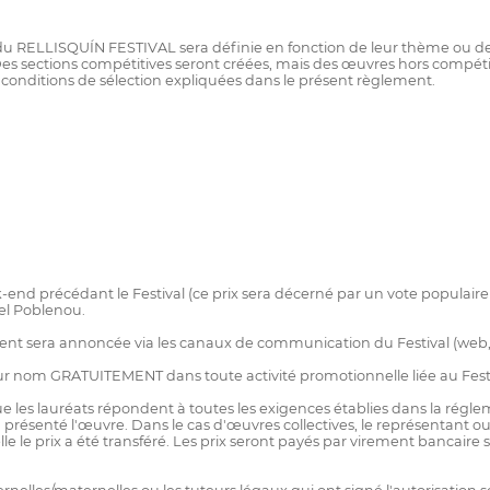
n du RELLISQUÍN FESTIVAL sera définie en fonction de leur thème ou de
n. Des sections compétitives seront créées, mais des œuvres hors compét
conditions de sélection expliquées dans le présent règlement.
-end précédant le Festival (ce prix sera décerné par un vote populaire 
del Poblenou.
ment sera annoncée via les canaux de communication du Festival (web, e
 leur nom GRATUITEMENT dans toute activité promotionnelle liée au Fes
que les lauréats répondent à toutes les exigences établies dans la réglem
résenté l'œuvre. Dans le cas d'œuvres collectives, le représentant ou
e le prix a été transféré. Les prix seront payés par virement bancaire