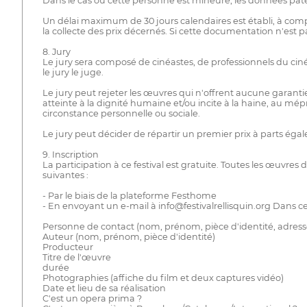
Dans le cas où cette personne est mineure, les données pater
Un délai maximum de 30 jours calendaires est établi, à comp
la collecte des prix décernés. Si cette documentation n'est 
8. Jury
Le jury sera composé de cinéastes, de professionnels du ciném
le jury le juge.
Le jury peut rejeter les œuvres qui n'offrent aucune garanti
atteinte à la dignité humaine et/ou incite à la haine, au mépr
circonstance personnelle ou sociale.
Le jury peut décider de répartir un premier prix à parts égal
9. Inscription
La participation à ce festival est gratuite. Toutes les œuvre
suivantes :
- Par le biais de la plateforme Festhome
- En envoyant un e-mail à info@festivalrellisquin.org Dans c
Personne de contact (nom, prénom, pièce d'identité, adresse
Auteur (nom, prénom, pièce d'identité)
Producteur
Titre de l'œuvre
durée
Photographies (affiche du film et deux captures vidéo)
Date et lieu de sa réalisation
C'est un opera prima ?