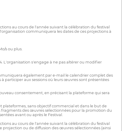
ons au cours de l'année suivant la célébration du festival
et l'organisation communiquera les dates de ces projections à
o/s ou plus.
24. L'organisation s'engage à ne pas altérer ou modifier
 communiquera également par e-mail le calendrier complet des
rs à participer aux sessions où leurs œuvres sont présentées
 nouveau consentement, en précisant la plateforme qui sera
 et plateformes, sans objectif commercial et dans le but de
, des fragments des œuvres sélectionnées pour la promotion du
entées avant ou après le Festival.
ons au cours de l'année suivant la célébration du festival
e projection ou de diffusion des œuvres sélectionnées (ainsi