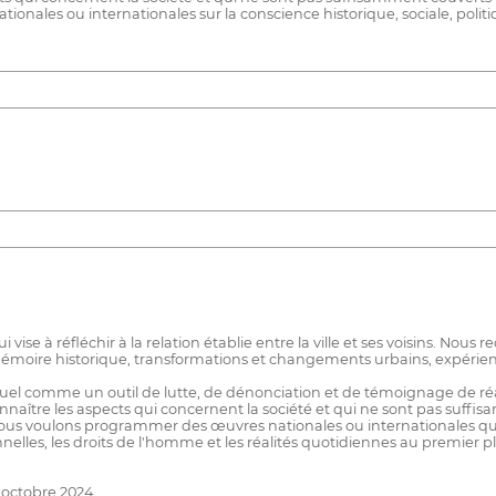
onales ou internationales sur la conscience historique, sociale, politiqu
e à réfléchir à la relation établie entre la ville et ses voisins. Nous re
 mémoire historique, transformations et changements urbains, expérien
suel comme un outil de lutte, de dénonciation et de témoignage de réal
 connaître les aspects qui concernent la société et qui ne sont pas su
Nous voulons programmer des œuvres nationales ou internationales qui
onnelles, les droits de l'homme et les réalités quotidiennes au premier p
 octobre 2024.