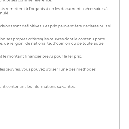
 sont prises comme référence.
ats remettent à l'organisation les documents nécessaires à
nulé.
sions sont définitives. Les prix peuvent être déclarés nuls si
lon ses propres critères) les œuvres dont le contenu porte
e, de religion, de nationalité, d'opinion ou de toute autre
 le montant financier prévu pour le 1er prix.
er les œuvres, vous pouvez utiliser l'une des méthodes
ent contenant les informations suivantes :