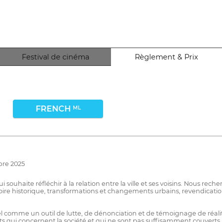
Festival de cinéma
Règlement & Prix
FRENCH
ML
bre 2025
haite réfléchir à la relation entre la ville et ses voisins. Nous recherc
e historique, transformations et changements urbains, revendications
 comme un outil de lutte, de dénonciation et de témoignage de réalit
ects qui concernent la société et qui ne sont pas suffisamment couver