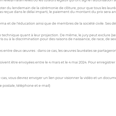
nelles/maternelles ou les tuteurs légaux qui ont signé l'autorisation
ter du lendemain de la cérémonie de clôture, pour que tous les lauré
pas reçue dans le délai imparti, le paiement du montant du prix sera an
a et de l'éducation ainsi que de membres de la société civile. Ses déci
e technique quant à leur projection. De même, le jury peut exclure (se
is ou à la discrimination pour des raisons de naissance, de race, de sex
es entre deux œuvres : dans ce cas, les œuvres lauréates se partageront
s doivent être envoyées entre le 4 mars et le 4 mai 2024. Pour enregistr
e cas, vous devrez envoyer un lien pour visionner la vidéo et un docum
 postale, téléphone et e-mail)