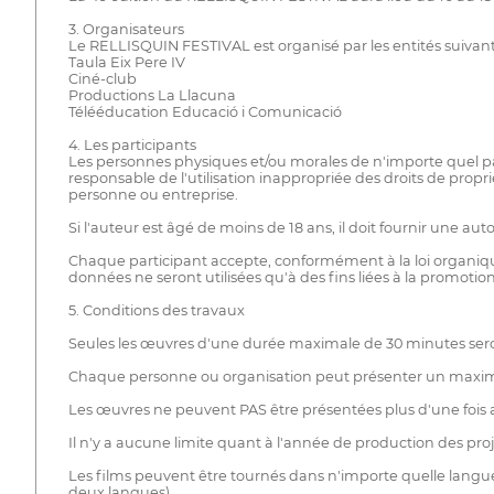
3. Organisateurs
Le RELLISQUIN FESTIVAL est organisé par les entités suivant
Taula Eix Pere IV
Ciné-club
Productions La Llacuna
Télééducation Educació i Comunicació
4. Les participants
Les personnes physiques et/ou morales de n'importe quel pays
responsable de l'utilisation inappropriée des droits de propr
personne ou entreprise.
Si l'auteur est âgé de moins de 18 ans, il doit fournir une aut
Chaque participant accepte, conformément à la loi organique 
données ne seront utilisées qu'à des fins liées à la promotio
5. Conditions des travaux
Seules les œuvres d'une durée maximale de 30 minutes seron
Chaque personne ou organisation peut présenter un maxim
Les œuvres ne peuvent PAS être présentées plus d'une fois a
Il n'y a aucune limite quant à l'année de production des proj
Les films peuvent être tournés dans n'importe quelle langue,
deux langues).