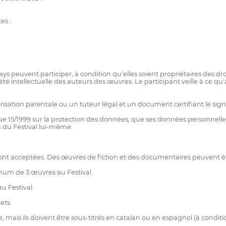
es :
 peuvent participer, à condition qu'elles soient propriétaires des dr
iété intellectuelle des auteurs des œuvres. Le participant veille à ce q
orisation parentale ou un tuteur légal et un document certifiant le signa
15/1999 sur la protection des données, que ses données personnelles so
n du Festival lui-même.
t acceptées. Des œuvres de fiction et des documentaires peuvent êtr
um de 3 œuvres au Festival.
u Festival.
ets.
 mais ils doivent être sous-titrés en catalan ou en espagnol (à conditi