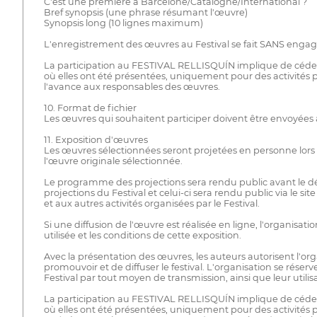
C'est une première à Barcelone/Catalogne/International ?
Bref synopsis (une phrase résumant l'œuvre)
Synopsis long (10 lignes maximum)
L'enregistrement des œuvres au Festival se fait SANS engag
La participation au FESTIVAL RELLISQUÍN implique de céder l
où elles ont été présentées, uniquement pour des activités pa
l'avance aux responsables des œuvres.
10. Format de fichier
Les œuvres qui souhaitent participer doivent être envoyées 
11. Exposition d'œuvres
Les œuvres sélectionnées seront projetées en personne lors de
l'œuvre originale sélectionnée.
Le programme des projections sera rendu public avant le déb
projections du Festival et celui-ci sera rendu public via le 
et aux autres activités organisées par le Festival.
Si une diffusion de l'œuvre est réalisée en ligne, l'organ
utilisée et les conditions de cette exposition.
Avec la présentation des œuvres, les auteurs autorisent l'org
promouvoir et de diffuser le festival. L'organisation se rés
Festival par tout moyen de transmission, ainsi que leur utili
La participation au FESTIVAL RELLISQUÍN implique de céder l
où elles ont été présentées, uniquement pour des activités p