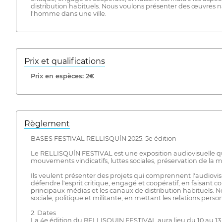
distribution habituels. Nous voulons présenter des œuvres nati
l'homme dans une ville.
Prix ​​et qualifications
Prix ​​en espèces: 2€
Règlement
BASES FESTIVAL RELLISQUÍN 2025. 5e édition
Le RELLISQUÍN FESTIVAL est une exposition audiovisuelle qui vis
mouvements vindicatifs, luttes sociales, préservation de la
Ils veulent présenter des projets qui comprennent l'audiovi
défendre l'esprit critique, engagé et coopératif, en faisant
principaux médias et les canaux de distribution habituels. 
sociale, politique et militante, en mettant les relations pers
2. Dates
La 4e édition du RELLISQUIN FESTIVAL aura lieu du 10 au 13