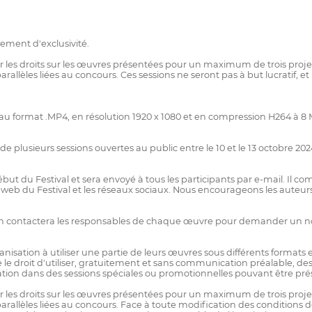
ement d'exclusivité.
es droits sur les œuvres présentées pour un maximum de trois projecti
rallèles liées au concours. Ces sessions ne seront pas à but lucratif, 
au format .MP4, en résolution 1920 x 1080 et en compression H264 à 8 M
 plusieurs sessions ouvertes au public entre le 10 et le 13 octobre 20
ut du Festival et sera envoyé à tous les participants par e-mail. Il
site web du Festival et les réseaux sociaux. Nous encourageons les auteu
isation contactera les responsables de chaque œuvre pour demander un
anisation à utiliser une partie de leurs œuvres sous différents formats
erve le droit d'utiliser, gratuitement et sans communication préalable
sation dans des sessions spéciales ou promotionnelles pouvant être prés
es droits sur les œuvres présentées pour un maximum de trois projecti
arallèles liées au concours. Face à toute modification des conditions d