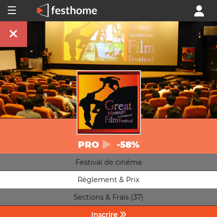
PRO
-58%
Festival de cinéma
Règlement & Prix
Sections & Frais (37)
Inscrire