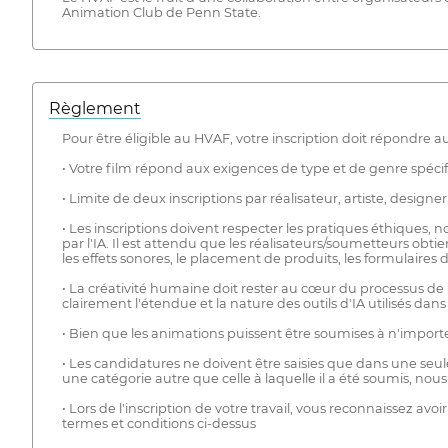
Animation Club de Penn State.
Règlement
Pour être éligible au HVAF, votre inscription doit répondre a
• Votre film répond aux exigences de type et de genre spécif
• Limite de deux inscriptions par réalisateur, artiste, designe
• Les inscriptions doivent respecter les pratiques éthiques, 
par l'IA. Il est attendu que les réalisateurs/soumetteurs obti
les effets sonores, le placement de produits, les formulaires 
• La créativité humaine doit rester au cœur du processus de r
clairement l'étendue et la nature des outils d'IA utilisés dans 
• Bien que les animations puissent être soumises à n'import
• Les candidatures ne doivent être saisies que dans une seule
une catégorie autre que celle à laquelle il a été soumis, nous
• Lors de l'inscription de votre travail, vous reconnaissez avoi
termes et conditions ci-dessus