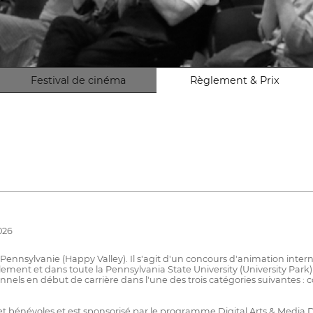
Festival de cinéma
Règlement & Prix
026
n Pennsylvanie (Happy Valley). Il s'agit d'un concours d'animation inte
lement et dans toute la Pennsylvania State University (University Park)
sionnels en début de carrière dans l'une des trois catégories suivantes
et bénévoles et est sponsorisé par le programme Digital Arts & Media De