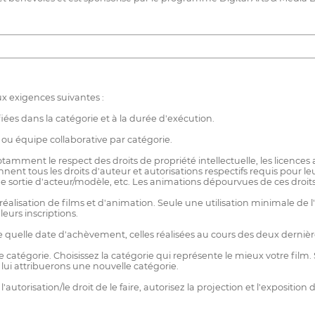
ux exigences suivantes :
iées dans la catégorie et à la durée d'exécution.
r ou équipe collaborative par catégorie.
notamment le respect des droits de propriété intellectuelle, les licence
ennent tous les droits d'auteur et autorisations respectifs requis pour l
de sortie d'acteur/modèle, etc. Les animations dépourvues de ces droits n
éalisation de films et d'animation. Seule une utilisation minimale de l'
leurs inscriptions.
e quelle date d'achèvement, celles réalisées au cours des deux dernièr
 catégorie. Choisissez la catégorie qui représente le mieux votre film.
 lui attribuerons une nouvelle catégorie.
r l'autorisation/le droit de le faire, autorisez la projection et l'exposit