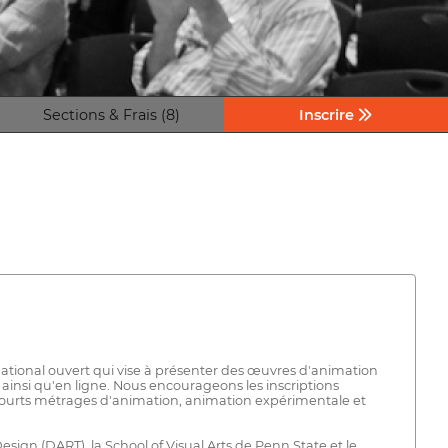
Sections & Frais (8)
Inscrire
rnational ouvert qui vise à présenter des œuvres d'animation
 ainsi qu'en ligne. Nous encourageons les inscriptions
 : courts métrages d'animation, animation expérimentale et
sign (DART), la School of Visual Arts de Penn State et le