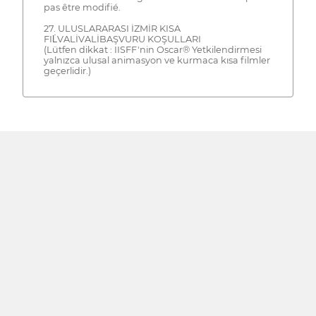
pas être modifié.
27. ULUSLARARASI İZMİR KISA
FIL̇VALİVALİBAŞVURU KOŞULLARI
(Lütfen dikkat : IISFF'nin Oscar® Yetkilendirmesi
yalnızca ulusal animasyon ve kurmaca kısa filmler
geçerlidir.)