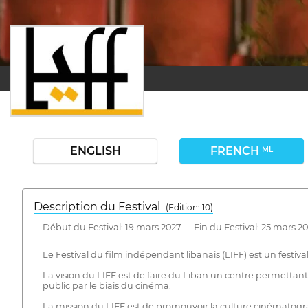
ENGLISH
FRENCH
ML
Description du Festival
( Edition: 10)
Début du Festival: 19 mars 2027 Fin du Festival: 25 mars 2
Le Festival du film indépendant libanais (LIFF) est un festiva
La vision du LIFF est de faire du Liban un centre permettan
public par le biais du cinéma.
La mission du LIFF est de promouvoir la culture cinémato