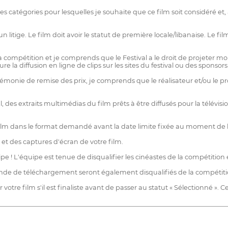
té des catégories pour lesquelles je souhaite que ce film soit considéré
un litige. Le film doit avoir le statut de première locale/libanaise. Le f
 sa compétition et je comprends que le Festival a le droit de projeter mo
la diffusion en ligne de clips sur les sites du festival ou des sponsors 
cérémonie de remise des prix, je comprends que le réalisateur et/ou le p
, des extraits multimédias du film prêts à être diffusés pour la télévisi
 le film dans le format demandé avant la date limite fixée au moment de 
s et des captures d'écran de votre film.
pe ! L'équipe est tenue de disqualifier les cinéastes de la compétitio
ande de téléchargement seront également disqualifiés de la compétiti
 votre film s'il est finaliste avant de passer au statut « Sélectionné ».