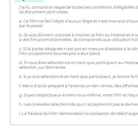
J'ai lu, compris et respecté toutes les conditions d'éligibili
ce document sont vraies.
a. Ce film ne fait l'objet d'aucun litige et n'est menacé d'auc
par le passé.
b. Je suis dûment autorisé à inscrire ce film au Festival et à
à des fins promotionnelles. Je comprends que cela peut inclure 
c. Si la partie désignée n'est pas en mesure d'assister à la 
film accepteront tous les prix à leur place.
d. Si vous êtes sélectionné en tant que participant au Festival
sélection, sur demande.
e. Si je suis sélectionné en tant que participant, je livrerai
f. Merci d'avoir préparé à l'avance un lien vimeo, des affiche
g. Soyez respectueux envers vous-même, votre film et l'équi
h. Les cinéastes sélectionnés qui n'accepteront pas la dem
i. Le Festival du film demandera l'autorisation de télécharger