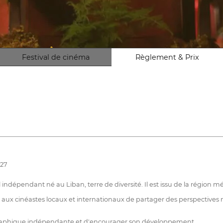
Festival de cinéma
Règlement & Prix
027
l indépendant né au Liban, terre de diversité. Il est issu de la région
t aux cinéastes locaux et internationaux de partager des perspective
graphique indépendante et d'encourager son développement.