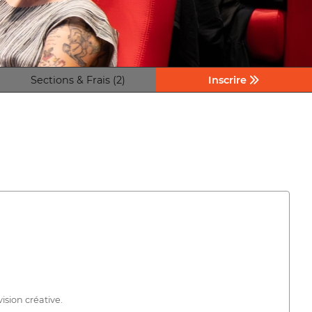
Sections & Frais (2)
Inscrire
ision créative.