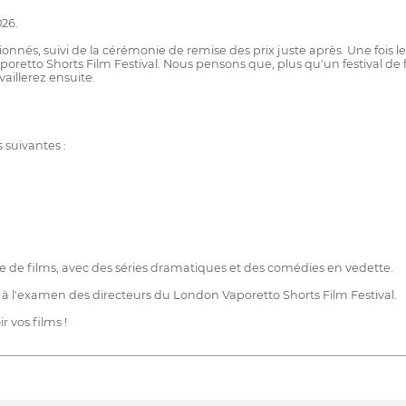
026.
ionnés, suivi de la cérémonie de remise des prix juste après. Une fois le
retto Shorts Film Festival. Nous pensons que, plus qu'un festival de f
aillerez ensuite.
 suivantes :
iée de films, avec des séries dramatiques et des comédies en vedette.
à l'examen des directeurs du London Vaporetto Shorts Film Festival.
 vos films !