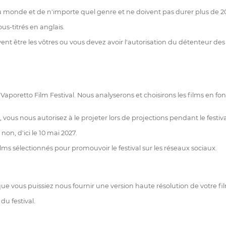
 monde et de n'importe quel genre et ne doivent pas durer plus de 20
us-titrés en anglais.
ivent être les vôtres ou vous devez avoir l'autorisation du détenteur des
poretto Film Festival. Nous analyserons et choisirons les films en fonc
ous nous autorisez à le projeter lors de projections pendant le festiva
on, d'ici le 10 mai 2027.
s films sélectionnés pour promouvoir le festival sur les réseaux sociaux.
que vous puissiez nous fournir une version haute résolution de votre fi
u festival.