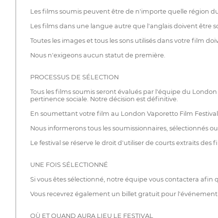
Les films soumis peuvent être de n'importe quelle région du
Les films dans une langue autre que l'anglais doivent être so
Toutes les images et tous les sons utilisés dans votre film do
Nous n'exigeons aucun statut de première.
PROCESSUS DE SÉLECTION
Tous les films soumis seront évalués par l'équipe du London Va
pertinence sociale. Notre décision est définitive.
En soumettant votre film au London Vaporetto Film Festival, v
Nous informerons tous les soumissionnaires, sélectionnés ou n
Le festival se réserve le droit d'utiliser de courts extraits de
UNE FOIS SÉLECTIONNÉ
Si vous êtes sélectionné, notre équipe vous contactera afin 
Vous recevrez également un billet gratuit pour l'événement d
OÙ ET QUAND AURA LIEU LE FESTIVAL