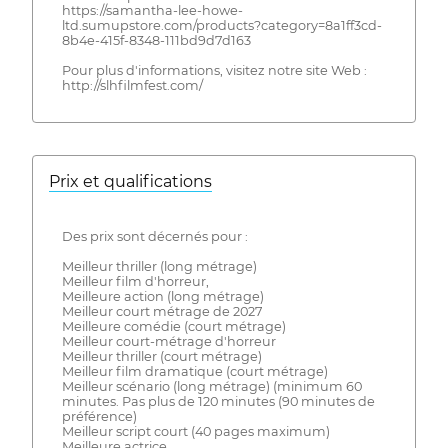
https://samantha-lee-howe-
ltd.sumupstore.com/products?category=8a1ff3cd-
8b4e-415f-8348-111bd9d7d163
Pour plus d'informations, visitez notre site Web :
http://slhfilmfest.com/
Prix ​​et qualifications
Des prix sont décernés pour :
Meilleur thriller (long métrage)
Meilleur film d'horreur,
Meilleure action (long métrage)
Meilleur court métrage de 2027
Meilleure comédie (court métrage)
Meilleur court-métrage d'horreur
Meilleur thriller (court métrage)
Meilleur film dramatique (court métrage)
Meilleur scénario (long métrage) (minimum 60
minutes. Pas plus de 120 minutes (90 minutes de
préférence)
Meilleur script court (40 pages maximum)
Meilleure actrice