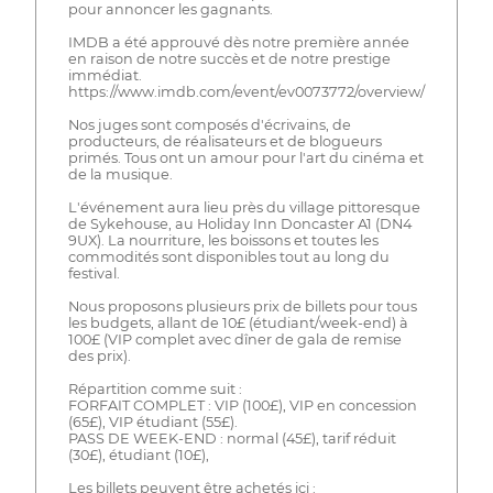
pour annoncer les gagnants.
IMDB a été approuvé dès notre première année
en raison de notre succès et de notre prestige
immédiat.
https://www.imdb.com/event/ev0073772/overview/
Nos juges sont composés d'écrivains, de
producteurs, de réalisateurs et de blogueurs
primés. Tous ont un amour pour l'art du cinéma et
de la musique.
L'événement aura lieu près du village pittoresque
de Sykehouse, au Holiday Inn Doncaster A1 (DN4
9UX). La nourriture, les boissons et toutes les
commodités sont disponibles tout au long du
festival.
Nous proposons plusieurs prix de billets pour tous
les budgets, allant de 10£ (étudiant/week-end) à
100£ (VIP complet avec dîner de gala de remise
des prix).
Répartition comme suit :
FORFAIT COMPLET : VIP (100£), VIP en concession
(65£), VIP étudiant (55£).
PASS DE WEEK-END : normal (45£), tarif réduit
(30£), étudiant (10£),
Les billets peuvent être achetés ici :