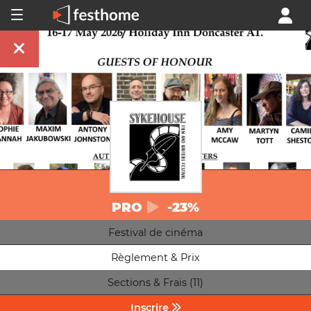
PRO
-23%
Festival de cinéma
Règlement & Prix
Sections & Frais (11)
Inscrire