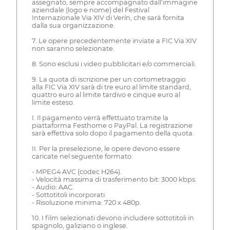
assegnato, sempre accompagnato dall'immagine
aziendale (logo e nome) del Festival
Internazionale Via XIV di Verín, che sarà fornita
dalla sua organizzazione.
7. Le opere precedentemente inviate a FIC Via XIV
non saranno selezionate.
8. Sono esclusi i video pubblicitari e/o commerciali.
9. La quota di iscrizione per un cortometraggio
alla FIC Via XIV sarà di tre euro al limite standard,
quattro euro al limite tardivo e cinque euro al
limite esteso.
I. Il pagamento verrà effettuato tramite la
piattaforma Festhome o PayPal. La registrazione
sarà effettiva solo dopo il pagamento della quota.
II. Per la preselezione, le opere devono essere
caricate nel seguente formato:
- MPEG4 AVC (codec H264).
- Velocità massima di trasferimento bit: 3000 kbps.
- Audio: AAC.
- Sottotitoli incorporati.
- Risoluzione minima: 720 x 480p.
10. I film selezionati devono includere sottotitoli in
spagnolo, galiziano o inglese.