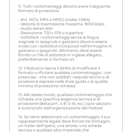
11. Tutti i cortometraggi devono avere il seguente
formato di proiezione:
- AVI, MOV, MP4 o MPEG (codec H264)
- Velocità di trasmissione massima: 8000 kbps
- Audio stereo AAC.
- Risoluzione: 720 x 576 o superiore.
- Sottotitoli: i cortometraggi senza la lingua
originale in spagnolo o galiziano devono essere
inviati con i sottotitoli incorporati nell'immagine in
galiziano o spagnolo. Altrimenti, deve essere
fornito un file di sottotitoli in inglese allegato,
preferibilmente in formato srt.
12. Il festival si riserva il diritto di modificare il
formato o rifiutare qualsiasi cortometraggio - con
preavviso - che non soddisfi i requisiti tecnici e di
proiezione espressi nelle linee guida o la qualità
minima di proiezione richiesta.
13. Allo stesso modo, qualsiasi cortometraggio che
richieda una specifica esigenza tecnica e di
proiezione (Betacam, S-8, S-16, ecc.) sarà valutato
e autorizzato dall'organizzazione del Festival.
14. Se viene selezionato un cortometraggio, il suo
rappresentante legale deve fornire tre immagini,
un trailer dell'opera, una sinossi, una scheda
tecnica e qualsiasi altro materiale che