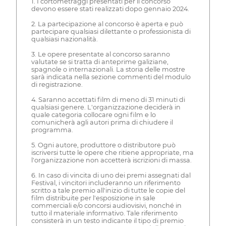
1. I cortometraggi presentati per il concorso
devono essere stati realizzati dopo gennaio 2024.
2. La partecipazione al concorso è aperta e può
partecipare qualsiasi dilettante o professionista di
qualsiasi nazionalità.
3. Le opere presentate al concorso saranno
valutate se si tratta di anteprime galiziane,
spagnole o internazionali. La storia delle mostre
sarà indicata nella sezione commenti del modulo
di registrazione.
4. Saranno accettati film di meno di 31 minuti di
qualsiasi genere. L'organizzazione deciderà in
quale categoria collocare ogni film e lo
comunicherà agli autori prima di chiudere il
programma.
5. Ogni autore, produttore o distributore può
iscriversi tutte le opere che ritiene appropriate, ma
l'organizzazione non accetterà iscrizioni di massa.
6. In caso di vincita di uno dei premi assegnati dal
Festival, i vincitori includeranno un riferimento
scritto a tale premio all'inizio di tutte le copie del
film distribuite per l'esposizione in sale
commerciali e/o concorsi audiovisivi, nonché in
tutto il materiale informativo. Tale riferimento
consisterà in un testo indicante il tipo di premio