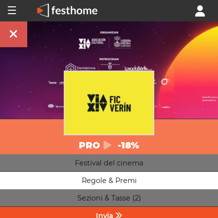
PRO
-18%
Festival del cinema
Regole & Premi
Sezioni & Tasse (2)
Invia