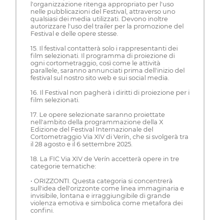
l'organizzazione ritenga appropriato per l'uso
nelle pubblicazioni del Festival, attraverso uno
qualsiasi dei media utilizzati. Devono inoltre
autorizzare l'uso del trailer per la promozione del
Festival e delle opere stesse.
15. Il festival contatterà solo i rappresentanti dei
film selezionati. Il programma di proiezione di
ogni cortometraggio, così come le attività
parallele, saranno annunciati prima dell'inizio del
festival sul nostro sito web e sui social media.
16. Il Festival non pagherà i diritti di proiezione per i
film selezionati.
17. Le opere selezionate saranno proiettate
nell'ambito della programmazione della X
Edizione del Festival Internazionale del
Cortometraggio Via XIV di Verín, che si svolgerà tra
il 28 agosto e il 6 settembre 2025.
18. La FIC Via XIV de Verín accetterà opere in tre
categorie tematiche:
• ORIZZONTI. Questa categoria si concentrerà
sull'idea dell'orizzonte come linea immaginaria e
invisibile, lontana e irraggiungibile di grande
violenza emotiva e simbolica come metafora dei
confini.