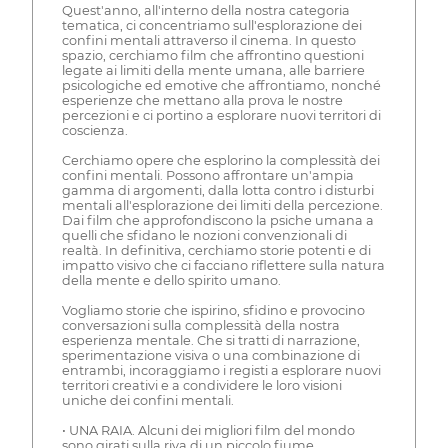
Quest'anno, all'interno della nostra categoria
tematica, ci concentriamo sull'esplorazione dei
confini mentali attraverso il cinema. In questo
spazio, cerchiamo film che affrontino questioni
legate ai limiti della mente umana, alle barriere
psicologiche ed emotive che affrontiamo, nonché
esperienze che mettano alla prova le nostre
percezioni e ci portino a esplorare nuovi territori di
coscienza.
Cerchiamo opere che esplorino la complessità dei
confini mentali. Possono affrontare un'ampia
gamma di argomenti, dalla lotta contro i disturbi
mentali all'esplorazione dei limiti della percezione.
Dai film che approfondiscono la psiche umana a
quelli che sfidano le nozioni convenzionali di
realtà. In definitiva, cerchiamo storie potenti e di
impatto visivo che ci facciano riflettere sulla natura
della mente e dello spirito umano.
Vogliamo storie che ispirino, sfidino e provocino
conversazioni sulla complessità della nostra
esperienza mentale. Che si tratti di narrazione,
sperimentazione visiva o una combinazione di
entrambi, incoraggiamo i registi a esplorare nuovi
territori creativi e a condividere le loro visioni
uniche dei confini mentali.
• UNA RAIA. Alcuni dei migliori film del mondo
sono girati sulla riva di un piccolo fiume