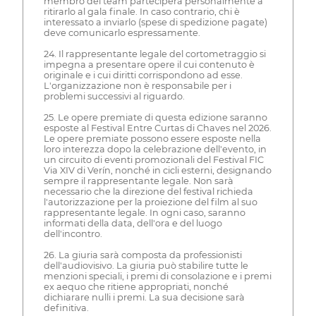
membro del team parteciperà personalmente a
ritirarlo al gala finale. In caso contrario, chi è
interessato a inviarlo (spese di spedizione pagate)
deve comunicarlo espressamente.
24. Il rappresentante legale del cortometraggio si
impegna a presentare opere il cui contenuto è
originale e i cui diritti corrispondono ad esse.
L'organizzazione non è responsabile per i
problemi successivi al riguardo.
25. Le opere premiate di questa edizione saranno
esposte al Festival Entre Curtas di Chaves nel 2026.
Le opere premiate possono essere esposte nella
loro interezza dopo la celebrazione dell'evento, in
un circuito di eventi promozionali del Festival FIC
Via XIV di Verín, nonché in cicli esterni, designando
sempre il rappresentante legale. Non sarà
necessario che la direzione del festival richieda
l'autorizzazione per la proiezione del film al suo
rappresentante legale. In ogni caso, saranno
informati della data, dell'ora e del luogo
dell'incontro.
26. La giuria sarà composta da professionisti
dell'audiovisivo. La giuria può stabilire tutte le
menzioni speciali, i premi di consolazione e i premi
ex aequo che ritiene appropriati, nonché
dichiarare nulli i premi. La sua decisione sarà
definitiva.