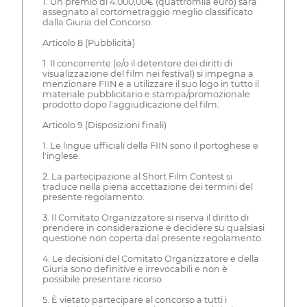
1. Un premio di 4.000,00€ (quattromila euro) sarà
assegnato al cortometraggio meglio classificato
dalla Giuria del Concorso.
Articolo 8 (Pubblicità)
1. Il concorrente (e/o il detentore dei diritti di
visualizzazione del film nei festival) si impegna a
menzionare FIIN e a utilizzare il suo logo in tutto il
materiale pubblicitario e stampa/promozionale
prodotto dopo l'aggiudicazione del film.
Articolo 9 (Disposizioni finali)
1. Le lingue ufficiali della FIIN sono il portoghese e
l'inglese.
2. La partecipazione al Short Film Contest si
traduce nella piena accettazione dei termini del
presente regolamento.
3. Il Comitato Organizzatore si riserva il diritto di
prendere in considerazione e decidere su qualsiasi
questione non coperta dal presente regolamento.
4. Le decisioni del Comitato Organizzatore e della
Giuria sono definitive e irrevocabili e non è
possibile presentare ricorso.
5. È vietato partecipare al concorso a tutti i