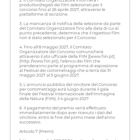
2. Il Comitato Organizzatore informerà i
produttori/registi dei film selezionati per il
concorso fino al 26 aprile 2027, attraverso le
piattaforme di iscrizione.
3. La mancanza di notifica della selezione da parte
del Comitato Organizzatore fino alla data di cui al
punto precedente, determina che il rispettivo film
non è stato selezionato per il Concorso.
4. Fino all'8 maggio 2027, il Comitato
Organizzatore del Concorso comunicherà
attraverso il sito ufficiale della FIIN ([www.fiin.pt]
(http://www.fiin.pt)), l'elenco dei film che
prenderanno parte al programma di esposizione
al Festival dei cortometraggi che si terrà dal 31
maggio 2027 al 5 giugno 2027.
5. L'annuncio pubblico del vincitore del Concorso
per cortometraggi avrà luogo durante il gala
finale del Festival Internazionale dell'Immagine
della Natura (FIIN), il 4 giugno 2027.
6. Il pagamento del premio verrà effettuato
immediatamente dopo aver ricevuto i dati del
vincitore, entro la fine del primo mese dell'anno
successivo.
Articolo 7 (Premi)