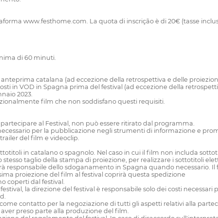
taforma www.festhome.com. La quota di inscrição è di 20€ (tasse inclu
nima di 60 minuti.
anteprima catalana (ad eccezione della retrospettiva e delle proiezioni
osti in VOD in Spagna prima del festival (ad eccezione della retrospettiv
ennaio 2023.
eccezionalmente film che non soddisfano questi requisiti.
 partecipare al Festival, non può essere ritirato dal programma.
necessario per la pubblicazione negli strumenti di informazione e promozi
railer del film e videoclip.
ttotitoli in catalano o spagnolo. Nel caso in cui il film non includa sotto
 stesso taglio della stampa di proiezione, per realizzare i sottotitoli elett
 sarà responsabile dello sdoganamento in Spagna quando necessario. Il f
ssima proiezione del film al festival coprirà questa spedizione
o coperti dal festival.
tival, la direzione del festival è responsabile solo dei costi necessari p
d.
come contatto per la negoziazione di tutti gli aspetti relativi alla part
aver preso parte alla produzione del film.