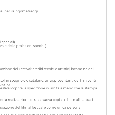
se) per i lungometraggi.
 speciali)
a e delle proiezioni speciali).
one del Festival: crediti tecnici e artistici, locandina del
titoli in spagnolo o catalano, ai rappresentanti del film verrà
ronici.
estival coprirà la spedizione in uscita a meno che la stampa
er la realizzazione di una nuova copia, in base alle attuali
ecipazione del film al festival e come unica persona