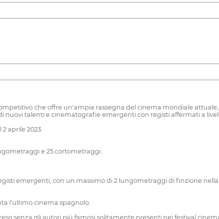
o competitivo che offre un'ampia rassegna del cinema mondiale attuale
ovi talenti e cinematografie emergenti con registi affermati a livell
 2 aprile 2023.
0 lungometraggi e 25 cortometraggi.
gisti emergenti, con un massimo di 2 lungometraggi di finzione nella l
a l'ultimo cinema spagnolo.
enza gli autori più famosi solitamente presenti nei festival cinemat