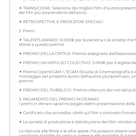
✦ TRANSICIONS: Selezione dei migliori film d'autore presentati
dei film più sorprendenti dell'anno.
✦ RETROSPETTIVE E PROIEZIONI SPECIALI
2. Premi
✦ TALENTS AWARD: 10.000€ per la persona o la società che ha re
idonei a questo premio.
✦ PREMIO DELLA CRITICA: Premio assegnato dall'Associazione de
✦ PREMIO UN IMPULSO COLECTIVO: 5.000€ per il regista del m
✦ Premio OpenECAM: L'ECAM (Scuola di Cinematografia e Audiov
montaggio del prossimo lavoro dell'autore pluripremiato, u
premio.
✦ PREMIO DEL PUBBLICO: Premio ottenuto dai voti del pubblico tra
3. PAGAMENTO DEL PREMIO IN DENARO
I premi in denaro saranno pagati dietro presentazione dell
✦ Certificato che accredita i diritti sul film o contratto firmato
✦ Le società di produzione e distribuzione dei film vincitori s
Le ritenute alla fonte e le altre spese che possono essere s
condizioni stabilite da ciascun paese e alle modalità di pag