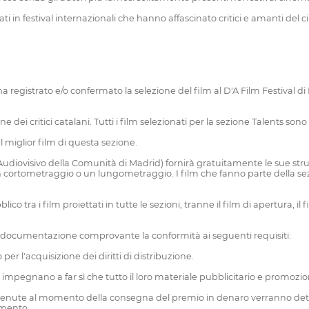
 in festival internazionali che hanno affascinato critici e amanti del 
gistrato e/o confermato la selezione del film al D'A Film Festival di Ba
i critici catalani. Tutti i film selezionati per la sezione Talents son
iglior film di questa sezione.
isivo della Comunità di Madrid) fornirà gratuitamente le sue strutture
n cortometraggio o un lungometraggio. I film che fanno parte della se
 i film proiettati in tutte le sezioni, tranne il film di apertura, il fil
a documentazione comprovante la conformità ai seguenti requisiti:
 per l'acquisizione dei diritti di distribuzione.
i impegnano a far sì che tutto il loro materiale pubblicitario e promozio
ostenute al momento della consegna del premio in denaro verranno detra
amento.