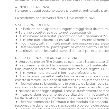
4. INVIO E SCADENZA
I lungometraggi possono essere presentati online sulla piat
La scadenza per iscriversi i film è il 15 dicembre 2022
5. SELEZIONE DI FILM
✦ Le iscrizioni sono aperte ai lungometraggi della durata mi
✦ Saranno accettati solo cortometraggi spagnoli.
✦ I film devono essere stati prodotti dopo il 1° gennaio 2022.
✦ I film che partecipano al Festival devono essere almeno in 
✦ In ogni caso, tutti i film selezionati non possono essere esp
✦ Il festival contatterà i partecipanti selezionati entro il 10 g
✦ La direzione del festival si riserva il diritto di proiettare 
6. FILM CHE PARTECIPANO AL FESTIVAL
✦ Una volta che un film è stato selezionato e ha accettato di
✦ I rappresentanti dei film devono inviare tutto il materiale 
film, immagini ad alta risoluzione del film e del regista, EPK, t
✦ I film verranno proiettati in formato professionale.
✦ I film saranno proiettati nella loro versione originale con so
chiesto di fornire un elenco di sottotitoli e uno screener con lo
✦ Il festival coprirà la spedizione in entrata della stampa e
non sia condivisa con un altro festival. In questo caso, la pro
✦ Nel caso di consegne digitali, i costi di trasferimento sarann
✦ In caso di danneggiamento o perdita di un film durante il fes
tariffe di laboratorio per l'ordinazione di una stampa standar
✦ Il festival riconoscerà il firmatario del modulo di domanda 
responsabile davanti a qualsiasi società o persona che possa 