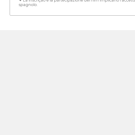
✦ La inscrição e la partecipazione dei film implicano l'accett
spagnolo.