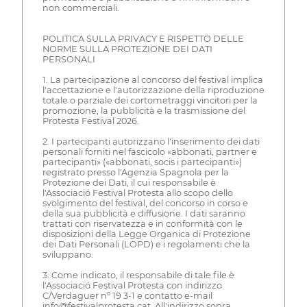
non commerciali.
POLITICA SULLA PRIVACY E RISPETTO DELLE
NORME SULLA PROTEZIONE DEI DATI
PERSONALI
1. La partecipazione al concorso del festival implica
l'accettazione e l'autorizzazione della riproduzione
totale o parziale dei cortometraggi vincitori per la
promozione, la pubblicità e la trasmissione del
Protesta Festival 2026.
2. I partecipanti autorizzano l'inserimento dei dati
personali forniti nel fascicolo «abbonati, partner e
partecipanti» («abbonati, socis i partecipanti»)
registrato presso l'Agenzia Spagnola per la
Protezione dei Dati, il cui responsabile è
l'Associació Festival Protesta allo scopo dello
svolgimento del festival, del concorso in corso e
della sua pubblicità e diffusione. I dati saranno
trattati con riservatezza e in conformità con le
disposizioni della Legge Organica di Protezione
dei Dati Personali (LOPD) e i regolamenti che la
sviluppano.
3. Come indicato, il responsabile di tale file è
l'Associació Festival Protesta con indirizzo
C/Verdaguer nº 19 3-1 e contatto e-mail
info@festivalprotesta.cat. All'indirizzo sopra