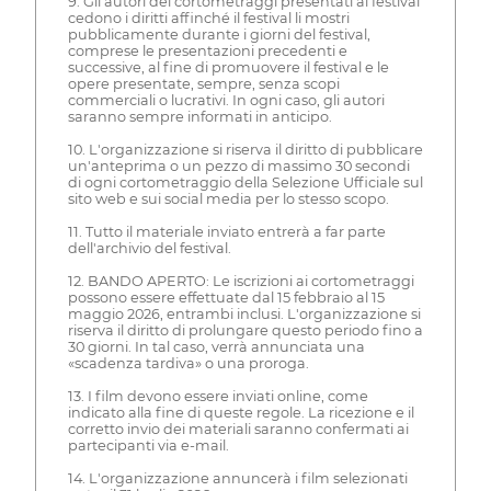
9. Gli autori dei cortometraggi presentati al festival
cedono i diritti affinché il festival li mostri
pubblicamente durante i giorni del festival,
comprese le presentazioni precedenti e
successive, al fine di promuovere il festival e le
opere presentate, sempre, senza scopi
commerciali o lucrativi. In ogni caso, gli autori
saranno sempre informati in anticipo.
10. L'organizzazione si riserva il diritto di pubblicare
un'anteprima o un pezzo di massimo 30 secondi
di ogni cortometraggio della Selezione Ufficiale sul
sito web e sui social media per lo stesso scopo.
11. Tutto il materiale inviato entrerà a far parte
dell'archivio del festival.
12. BANDO APERTO: Le iscrizioni ai cortometraggi
possono essere effettuate dal 15 febbraio al 15
maggio 2026, entrambi inclusi. L'organizzazione si
riserva il diritto di prolungare questo periodo fino a
30 giorni. In tal caso, verrà annunciata una
«scadenza tardiva» o una proroga.
13. I film devono essere inviati online, come
indicato alla fine di queste regole. La ricezione e il
corretto invio dei materiali saranno confermati ai
partecipanti via e-mail.
14. L'organizzazione annuncerà i film selezionati