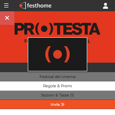
Festival del cinema
Regole & Premi
Sezioni & Tasse (1)
Invia