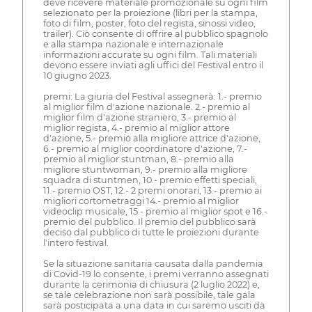
deve ricevere materiale promozionale su ogni film
selezionato per la proiezione (libri per la stampa,
foto di film, poster, foto del regista, sinossi video,
trailer). Ciò consente di offrire al pubblico spagnolo
e alla stampa nazionale e internazionale
informazioni accurate su ogni film. Tali materiali
devono essere inviati agli uffici del Festival entro il
10 giugno 2023.
premi: La giuria del Festival assegnerà: 1.- premio
al miglior film d'azione nazionale. 2.- premio al
miglior film d'azione straniero, 3.- premio al
miglior regista, 4.- premio al miglior attore
d'azione, 5.- premio alla migliore attrice d'azione,
6.- premio al miglior coordinatore d'azione, 7.-
premio al miglior stuntman, 8.- premio alla
migliore stuntwoman, 9.- premio alla migliore
squadra di stuntmen, 10.- premio effetti speciali,
11.- premio OST, 12.- 2 premi onorari, 13.- premio ai
migliori cortometraggi 14.- premio al miglior
videoclip musicale, 15.- premio al miglior spot e 16.-
premio del pubblico. Il premio del pubblico sarà
deciso dal pubblico di tutte le proiezioni durante
l'intero festival.
Se la situazione sanitaria causata dalla pandemia
di Covid-19 lo consente, i premi verranno assegnati
durante la cerimonia di chiusura (2 luglio 2022) e,
se tale celebrazione non sarà possibile, tale gala
sarà posticipata a una data in cui saremo usciti da