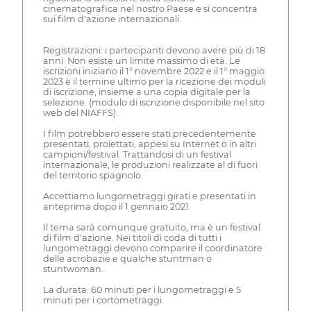
cinematografica nel nostro Paese e si concentra
sui film d'azione internazionali.
Registrazioni: i partecipanti devono avere più di 18
anni. Non esiste un limite massimo di età. Le
iscrizioni iniziano il 1° novembre 2022 e il 1° maggio
2023 è il termine ultimo per la ricezione dei moduli
di iscrizione, insieme a una copia digitale per la
selezione. (modulo di iscrizione disponibile nel sito
web del NIAFFS).
I film potrebbero essere stati precedentemente
presentati, proiettati, appesi su Internet o in altri
campioni/festival. Trattandosi di un festival
internazionale, le produzioni realizzate al di fuori
del territorio spagnolo.
Accettiamo lungometraggi girati e presentati in
anteprima dopo il 1 gennaio 2021.
Il tema sarà comunque gratuito, ma è un festival
di film d'azione. Nei titoli di coda di tutti i
lungometraggi devono comparire il coordinatore
delle acrobazie e qualche stuntman o
stuntwoman.
La durata: 60 minuti per i lungometraggi e 5
minuti per i cortometraggi.