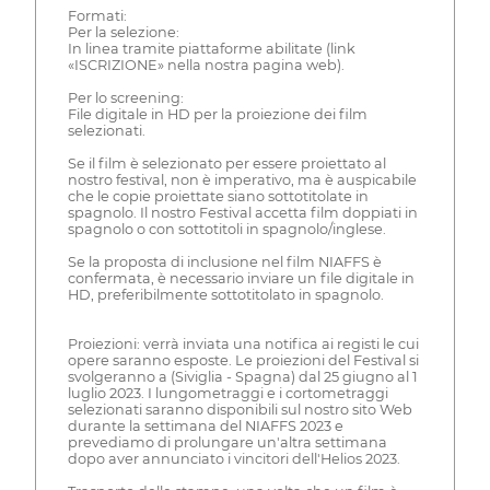
Formati:
Per la selezione:
In linea tramite piattaforme abilitate (link
«ISCRIZIONE» nella nostra pagina web).
Per lo screening:
File digitale in HD per la proiezione dei film
selezionati.
Se il film è selezionato per essere proiettato al
nostro festival, non è imperativo, ma è auspicabile
che le copie proiettate siano sottotitolate in
spagnolo. Il nostro Festival accetta film doppiati in
spagnolo o con sottotitoli in spagnolo/inglese.
Se la proposta di inclusione nel film NIAFFS è
confermata, è necessario inviare un file digitale in
HD, preferibilmente sottotitolato in spagnolo.
Proiezioni: verrà inviata una notifica ai registi le cui
opere saranno esposte. Le proiezioni del Festival si
svolgeranno a (Siviglia - Spagna) dal 25 giugno al 1
luglio 2023. I lungometraggi e i cortometraggi
selezionati saranno disponibili sul nostro sito Web
durante la settimana del NIAFFS 2023 e
prevediamo di prolungare un'altra settimana
dopo aver annunciato i vincitori dell'Helios 2023.