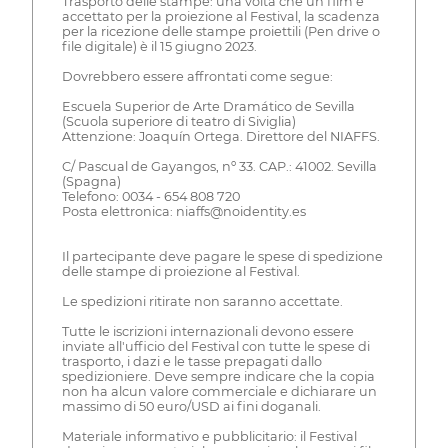
Trasporto delle stampe: una volta che un film è
accettato per la proiezione al Festival, la scadenza
per la ricezione delle stampe proiettili (Pen drive o
file digitale) è il 15 giugno 2023.
Dovrebbero essere affrontati come segue:
Escuela Superior de Arte Dramático de Sevilla
(Scuola superiore di teatro di Siviglia)
Attenzione: Joaquín Ortega. Direttore del NIAFFS.
C/ Pascual de Gayangos, nº 33. CAP.: 41002. Sevilla
(Spagna)
Telefono: 0034 - 654 808 720
Posta elettronica: niaffs@noidentity.es
Il partecipante deve pagare le spese di spedizione
delle stampe di proiezione al Festival.
Le spedizioni ritirate non saranno accettate.
Tutte le iscrizioni internazionali devono essere
inviate all'ufficio del Festival con tutte le spese di
trasporto, i dazi e le tasse prepagati dallo
spedizioniere. Deve sempre indicare che la copia
non ha alcun valore commerciale e dichiarare un
massimo di 50 euro/USD ai fini doganali.
Materiale informativo e pubblicitario: il Festival