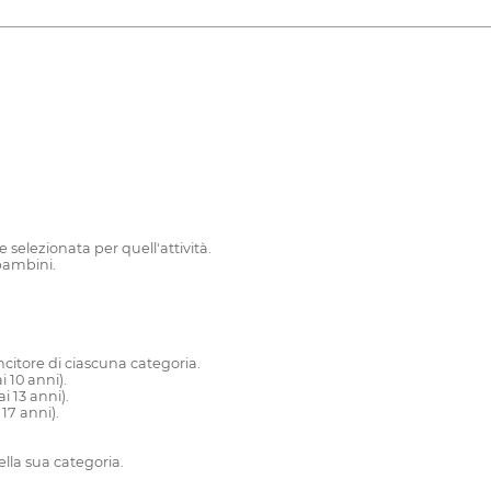
selezionata per quell'attività.
 bambini.
citore di ciascuna categoria.
 10 anni).
i 13 anni).
17 anni).
lla sua categoria.