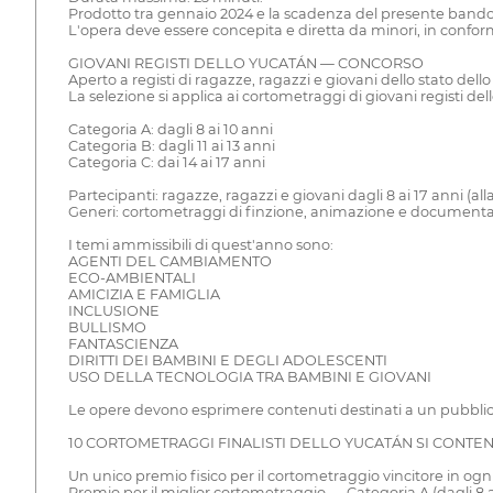
Prodotto tra gennaio 2024 e la scadenza del presente bando
L'opera deve essere concepita e diretta da minori, in conform
GIOVANI REGISTI DELLO YUCATÁN — CONCORSO
Aperto a registi di ragazze, ragazzi e giovani dello stato dell
La selezione si applica ai cortometraggi di giovani registi 
Categoria A: dagli 8 ai 10 anni
Categoria B: dagli 11 ai 13 anni
Categoria C: dai 14 ai 17 anni
Partecipanti: ragazze, ragazzi e giovani dagli 8 ai 17 anni (
Generi: cortometraggi di finzione, animazione e documentar
I temi ammissibili di quest'anno sono:
AGENTI DEL CAMBIAMENTO
ECO-AMBIENTALI
AMICIZIA E FAMIGLIA
INCLUSIONE
BULLISMO
FANTASCIENZA
DIRITTI DEI BAMBINI E DEGLI ADOLESCENTI
USO DELLA TECNOLOGIA TRA BAMBINI E GIOVANI
Le opere devono esprimere contenuti destinati a un pubblic
10 CORTOMETRAGGI FINALISTI DELLO YUCATÁN SI CONT
Un unico premio fisico per il cortometraggio vincitore in ogn
Premio per il miglior cortometraggio — Categoria A (dagli 8 ai