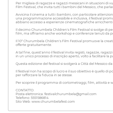
Per migliaia di ragazze e ragazzi messicani in situazioni di
Film Festival, che invita tutti i bambini del Messico, che parl
Avvicina il cinema a tutti i bambini, con particolare attenzio
una programmazione accessibile e inclusiva, il festival prom
abbiano accesso a esperienze cinematografiche arricchenti 
Il decimo Churumbela Children's Film Festival si svolge di p
film, ma offriamo anche workshop e conferenze tenuti da prof
Il 10° Churumbela Children's Film Festival promuove la creativi
offerte gratuitamente.
A tal fine, quest'anno il festival invita registi, ragazze, raga
in un unico processo di inscrição aperto, volto a facilitare l
Questa edizione del festival si svolgerà a Città del Messi
Il festival non ha scopo di lucro e il suo obiettivo è quello 
per rafforzare la fiducia in se stesse.
Per scoprire il programma di cortometraggi, film, attività e w
CONTATTO:
Posta elettronica: festivalchurumbela@gmail.com
Telefono: 5551586814
Sito Web: www.churumbelafest.com