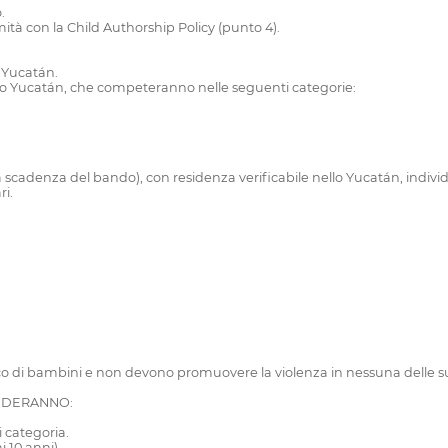
.
ità con la Child Authorship Policy (punto 4).
o Yucatán.
dello Yucatán, che competeranno nelle seguenti categorie:
alla scadenza del bando), con residenza verificabile nello Yucatán, indi
i.
o di bambini e non devono promuovere la violenza in nessuna delle s
ENDERANNO:
i categoria.
 10 anni).