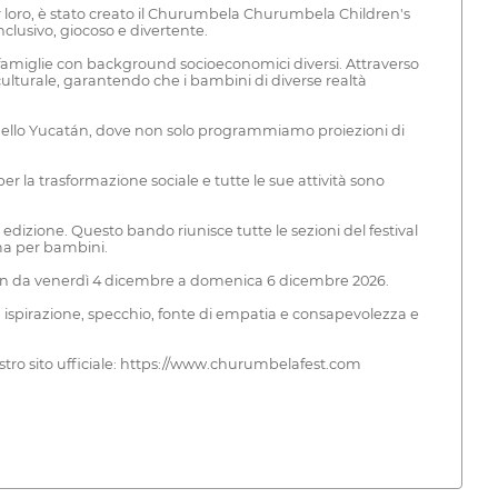
r loro, è stato creato il Churumbela Churumbela Children's
nclusivo, giocoso e divertente.
 e famiglie con background socioeconomici diversi. Attraverso
ulturale, garantendo che i bambini di diverse realtà
e nello Yucatán, dove non solo programmiamo proiezioni di
er la trasformazione sociale e tutte le sue attività sono
a edizione. Questo bando riunisce tutte le sezioni del festival
ema per bambini.
tán da venerdì 4 dicembre a domenica 6 dicembre 2026.
 da ispirazione, specchio, fonte di empatia e consapevolezza e
nostro sito ufficiale: https://www.churumbelafest.com