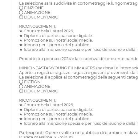
La selezione sarà suddivisa in cortometraggi e lungometragg
● FINZIONE
● ANIMAZIONE
● DOCUMENTARIO
RICONOSCIMENTI:
★ Churumbela Laurel 2026.
★ Diploma di partecipazione digitale.
★ Promozione sui nostri social media.
★ Idoneo per il premio del pubblico.
★ Idoneo alla menzione speciale per l'uso del suono e della m
Prodotto tra gennaio 2024 e la scadenza del presente bando. 
MINICINEASTAS/YOUNG FILMMAKERS (nazionali e internazio
Aperto a registi di ragazze, ragazzi e giovani provenienti da t
La selezione si applica ai cortometraggi delle seguenti categ
● FICTION
● ANIMAZIONE
● DOCUMENTARIO
RICONOSCIMENTI:
★ Churumbela Laurel 2026.
★ Diploma di partecipazione digitale.
★ Promozione sui nostri social media.
★ Idoneo per il premio del pubblico.
★ Idoneo alla menzione speciale per l'uso del suono e della m
Partecipanti: Opere rivolte a un pubblico di bambini, realizz
Durata massima: 25 minuti.