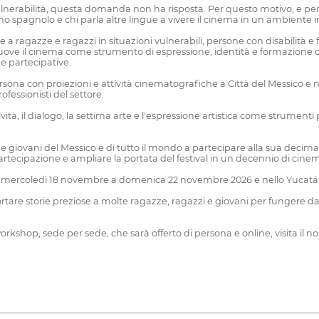
 vulnerabilità, questa domanda non ha risposta. Per questo motivo, e pe
ano spagnolo e chi parla altre lingue a vivere il cinema in un ambiente i
ne a ragazze e ragazzi in situazioni vulnerabili, persone con disabilità
uove il cinema come strumento di espressione, identità e formazione c
e partecipative.
ersona con proiezioni e attività cinematografiche a Città del Messico 
essionisti del settore.
tà, il dialogo, la settima arte e l'espressione artistica come strumenti p
zzi e giovani del Messico e di tutto il mondo a partecipare alla sua decim
a partecipazione e ampliare la portata del festival in un decennio di cin
co da mercoledì 18 novembre a domenica 22 novembre 2026 e nello Yuca
di portare storie preziose a molte ragazze, ragazzi e giovani per fungere
orkshop, sede per sede, che sarà offerto di persona e online, visita il 