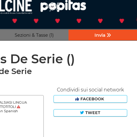
Sezioni & Tasse (1)
Invia
os De Serie
()
de Serie
Condividi sui social network
FACEBOOK
LSIASI LINGUA
TOTITOLI
an Spanish
TWEET