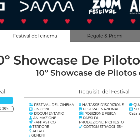
Festival del cinema
Regole & Premi
0º Showcase De Pilot
10º Showcase de Pilotos 
val
Requisiti del Festival
FESTIVAL DEL CINEMA
HA TASSE D'ISCRIZIONE
QUA
FINZIONE
FESTIVAL NAZIONALE
SOT
 35'<
DOCUMENTARIO
POSIZIONE FISICA
Catal
ANIMAZIONE
PAESI DI
FANTASTICO
PRODUZIONE: RICHIESTO
TERRORE
CORTOMETRAGGI 35'<
ALTRO
GENERI