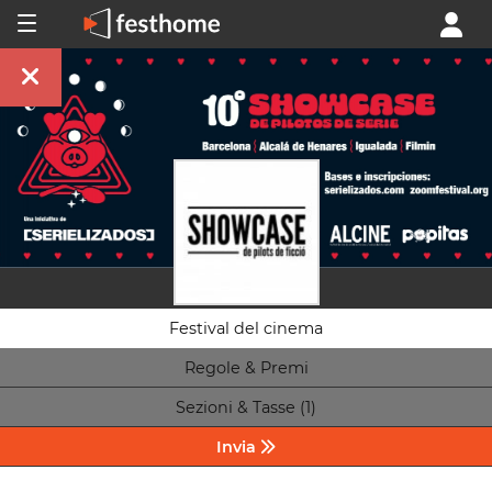
Festival del cinema
Regole & Premi
Sezioni & Tasse (1)
Invia