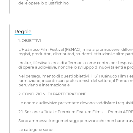
delle opere lo giustifichino.
Regole
1. OBIETTIVI
L'Huánuco Film Festival (FENACI) mira a promuovere, diffonder
registi, produttori, distributori, studenti, istituzioni e altre
Inoltre, il festival cerca di affermarsi come centro per l'espo
di opere audiovisive, nonché lo sviluppo di nuovi talenti e pr
Nel perseguimento di questi obiettivi, il 13° Huánuco Film Fest
formazione, incontri con professionisti del settore, il Primo 
peruviano e internazionale.
2. CONDIZIONI DI PARTECIPAZIONE
Le opere audiovisive presentate devono soddisfare i requisiti 
2.1. Sezione ufficiale: Premiere Feature Films — Premio APR
Sono ammessi i lungometraggi peruviani che non hanno avuto u
Le categorie sono: