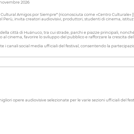
06 novembre 2026
ultural Amigos por Siempre* (riconosciuta come «Centro Culturale» [Pun
Perù, invita creatori audiovisivi, produttori, studenti di cinema, istituzi
uito della città di Huánuco, tra cui strade, parchi e piazze principali, no
so al cinema, favorire lo sviluppo del pubblico e rafforzare la crescita 
i canali social media ufficiali del festival, consentendo la partecipazion
iori opere audiovisive selezionate per le varie sezioni ufficiali del festi