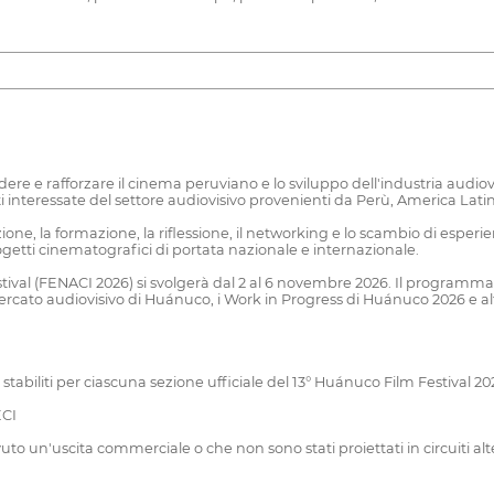
e e rafforzare il cinema peruviano e lo sviluppo dell'industria audiovi
 parti interessate del settore audiovisivo provenienti da Perù, America Lat
sizione, la formazione, la riflessione, il networking e lo scambio di espe
ogetti cinematografici di portata nazionale e internazionale.
ival (FENACI 2026) si svolgerà dal 2 al 6 novembre 2026. Il programma incl
mercato audiovisivo di Huánuco, i Work in Progress di Huánuco 2026 e altr
stabiliti per ciascuna sezione ufficiale del 13° Huánuco Film Festival 2
ECI
n'uscita commerciale o che non sono stati proiettati in circuiti altern