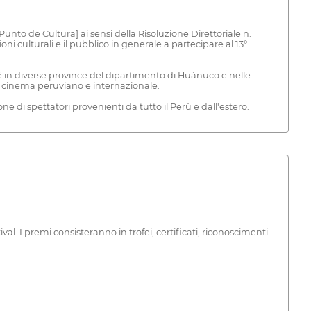
to de Cultura] ai sensi della Risoluzione Direttoriale n.
oni culturali e il pubblico in generale a partecipare al 13°
nché in diverse province del dipartimento di Huánuco e nelle
del cinema peruviano e internazionale.
e di spettatori provenienti da tutto il Perù e dall'estero.
val. I premi consisteranno in trofei, certificati, riconoscimenti