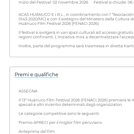
Inizio del Festival: 02 novembre 2026 Festival si chiude: 
ACAS HUÁNUCO E.I.R.L., in coordinamento con l' *Asociación C
0143-2020/MC) e con il sostegno del Ministero della Cultura del 
Huánuco Film Festival 2026 (FENACI 2026).
Il festival si svolgerà in vari spazi culturali ad accesso grat
regioni confinanti. L'iniziativa mira a decentralizzare l'acces
Inoltre, parte del programma sarà trasmessa in diretta tramite 
Premi e qualifiche
ASSEGNA
Il 13° Huánuco Film Festival 2026 (FENACI 2026) premierà le migl
speciali e altri incentivi determinati dagli organizzatori.
Le categorie competitive sono le seguenti:
Premio APRECI per il miglior film peruviano
Anteprima del film