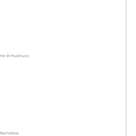
ione di Huánuco.
ternativa.