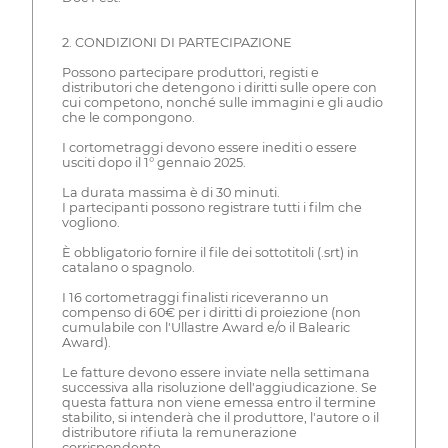
2. CONDIZIONI DI PARTECIPAZIONE
Possono partecipare produttori, registi e
distributori che detengono i diritti sulle opere con
cui competono, nonché sulle immagini e gli audio
che le compongono.
I cortometraggi devono essere inediti o essere
usciti dopo il 1° gennaio 2025.
La durata massima è di 30 minuti.
I partecipanti possono registrare tutti i film che
vogliono.
È obbligatorio fornire il file dei sottotitoli (.srt) in
catalano o spagnolo.
I 16 cortometraggi finalisti riceveranno un
compenso di 60€ per i diritti di proiezione (non
cumulabile con l'Ullastre Award e/o il Balearic
Award).
Le fatture devono essere inviate nella settimana
successiva alla risoluzione dell'aggiudicazione. Se
questa fattura non viene emessa entro il termine
stabilito, si intenderà che il produttore, l'autore o il
distributore rifiuta la remunerazione
corrispondente.