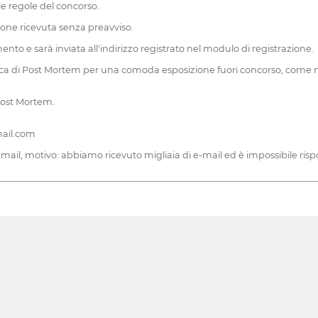
le regole del concorso.
rizione ricevuta senza preavviso.
nto e sarà inviata all'indirizzo registrato nel modulo di registrazione.
lioteca di Post Mortem per una comoda esposizione fuori concorso, come m
 Post Mortem.
ail.com
ail, motivo: abbiamo ricevuto migliaia di e-mail ed è impossibile risp