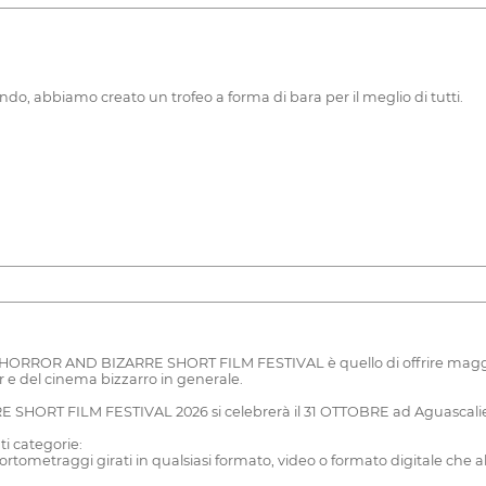
do, abbiamo creato un trofeo a forma di bara per il meglio di tutti.
HORROR AND BIZARRE SHORT FILM FESTIVAL è quello di offrire maggio
r e del cinema bizzarro in generale.
RT FILM FESTIVAL 2026 si celebrerà il 31 OTTOBRE ad Aguascalient
i categorie:
traggi girati in qualsiasi formato, video o formato digitale che ab