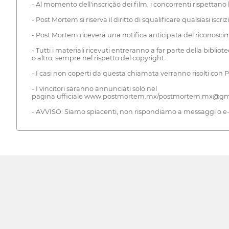
- Al momento dell'inscrição dei film, i concorrenti rispettano 
- Post Mortem si riserva il diritto di squalificare qualsiasi isc
- Post Mortem riceverà una notifica anticipata del riconoscime
- Tutti i materiali ricevuti entreranno a far parte della bib
o altro, sempre nel rispetto del copyright.
- I casi non coperti da questa chiamata verranno risolti con
- I vincitori saranno annunciati solo nel
pagina ufficiale www.postmortem.mx/postmortem.mx@gm
- AVVISO: Siamo spiacenti, non rispondiamo a messaggi o e-m