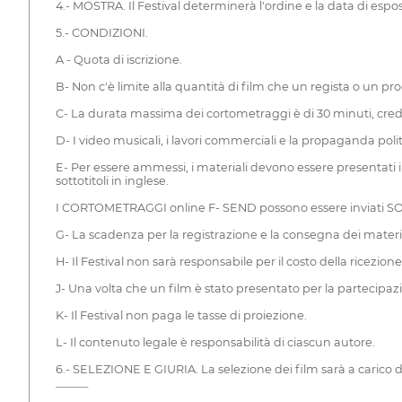
4.- MOSTRA. Il Festival determinerà l'ordine e la data di es
5.- CONDIZIONI.
A - Quota di iscrizione.
B- Non c'è limite alla quantità di film che un regista o un pr
C- La durata massima dei cortometraggi è di 30 minuti, credit
D- I video musicali, i lavori commerciali e la propaganda poli
E- Per essere ammessi, i materiali devono essere presentati
sottotitoli in inglese.
I CORTOMETRAGGI online F- SEND possono essere inviati SO
G- La scadenza per la registrazione e la consegna dei materi
H- Il Festival non sarà responsabile per il costo della ricezion
J- Una volta che un film è stato presentato per la partecipazi
K- Il Festival non paga le tasse di proiezione.
L- Il contenuto legale è responsabilità di ciascun autore.
6.- SELEZIONE E GIURIA. La selezione dei film sarà a carico d
______