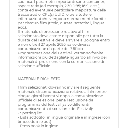
codifica. I parametri importanti sono: container,
aspect ratio (ad esempio, 2:39; 1:85; 16:9; ecc..),
conta ed eventuale particolare mappatura delle
tracce audio, CPL(s) UUID, oltre a tutte le
informazioni che vengono normalmente fornite
per ciascun film (titolo, durata, sottotitoli, lingua,
ecc.).
Il materiale di proiezione relativo al film
selezionato deve essere disponibile per tutta la
durata del Festival e deve arrivare a Bologna entro
e non oltre il 27 aprile 2026, salvo diversa
comunicazione da parte dell’Ufficio
Programmazione del Festival. Verranno fornite
informazioni più dettagliate riguardo all’invio dei
materiali di proiezione con la comunicazione di
selezione ufficiale.
MATERIALE RICHIESTO
I film selezionati dovranno inviare il seguente
materiale di comunicazione relativo al film entro
cinque giorni lavorativi dopo la comunicazione
ufficiale di selezione, pena l’esclusione dal
programma del festival (salvo differenti
comunicazioni a discrezione del Festival):
- Spotting list
- Lista sottotitoli in lingua originale e in inglese (con
timecode in e out)
- Press book in inglese