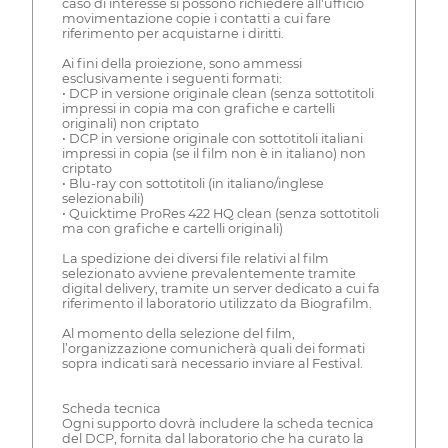
caso di interesse si possono richiedere all'ufficio
movimentazione copie i contatti a cui fare
riferimento per acquistarne i diritti.
Ai fini della proiezione, sono ammessi
esclusivamente i seguenti formati:
• DCP in versione originale clean (senza sottotitoli
impressi in copia ma con grafiche e cartelli
originali) non criptato
• DCP in versione originale con sottotitoli italiani
impressi in copia (se il film non è in italiano) non
criptato
• Blu-ray con sottotitoli (in italiano/inglese
selezionabili)
• Quicktime ProRes 422 HQ clean (senza sottotitoli
ma con grafiche e cartelli originali)
La spedizione dei diversi file relativi al film
selezionato avviene prevalentemente tramite
digital delivery, tramite un server dedicato a cui fa
riferimento il laboratorio utilizzato da Biografilm.
Al momento della selezione del film,
l’organizzazione comunicherà quali dei formati
sopra indicati sarà necessario inviare al Festival.
Scheda tecnica
Ogni supporto dovrà includere la scheda tecnica
del DCP, fornita dal laboratorio che ha curato la