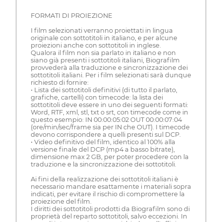
FORMATI DI PROIEZIONE
I film selezionati verranno proiettati in lingua
originale con sottotitoli in italiano, e per alcune
proiezioni anche con sottotitoli in inglese.
Qualora il film non sia parlato in italiano e non
siano già presenti i sottotitoli italiani, Biografilm
provvederà alla traduzione e sincronizzazione dei
sottotitoli italiani. Per i film selezionati sarà dunque
richiesto di fornire:
• Lista dei sottotitoli definitivi (di tutto il parlato,
grafiche, cartelli) con timecode: la lista dei
sottotitoli deve essere in uno dei seguenti formati:
Word, RTF, xml, stl, txt o srt, con timecode come in
questo esempio: IN 00:00:05:02 OUT 00:00:07:04
(ore/min/sec/frame sia per IN che OUT). I timecode
devono corrispondere a quelli presenti sul DCP.
• Video definitivo del film, identico al 100% alla
versione finale del DCP (mp4 a basso bitrate),
dimensione max 2 GB, per poter procedere con la
traduzione e la sincronizzazione dei sottotitoli.
Ai fini della realizzazione dei sottotitoli italiani è
necessario mandare esattamente i materiali sopra
indicati, per evitare il rischio di compromettere la
proiezione del film.
I diritti dei sottotitoli prodotti da Biografilm sono di
proprietà del reparto sottotitoli, salvo eccezioni. In