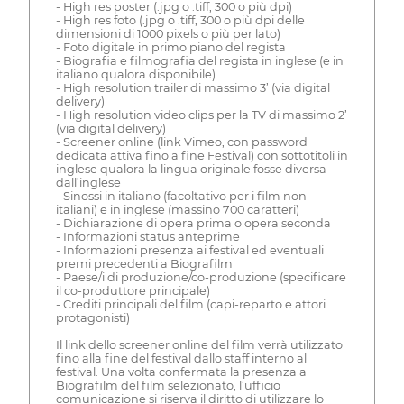
- High res poster (.jpg o .tiff, 300 o più dpi)
- High res foto (.jpg o .tiff, 300 o più dpi delle
dimensioni di 1000 pixels o più per lato)
- Foto digitale in primo piano del regista
- Biografia e filmografia del regista in inglese (e in
italiano qualora disponibile)
- High resolution trailer di massimo 3’ (via digital
delivery)
- High resolution video clips per la TV di massimo 2’
(via digital delivery)
- Screener online (link Vimeo, con password
dedicata attiva fino a fine Festival) con sottotitoli in
inglese qualora la lingua originale fosse diversa
dall’inglese
- Sinossi in italiano (facoltativo per i film non
italiani) e in inglese (massino 700 caratteri)
- Dichiarazione di opera prima o opera seconda
- Informazioni status anteprime
- Informazioni presenza ai festival ed eventuali
premi precedenti a Biografilm
- Paese/i di produzione/co-produzione (specificare
il co-produttore principale)
- Crediti principali del film (capi-reparto e attori
protagonisti)
Il link dello screener online del film verrà utilizzato
fino alla fine del festival dallo staff interno al
festival. Una volta confermata la presenza a
Biografilm del film selezionato, l’ufficio
comunicazione si riserva il diritto di utilizzare lo