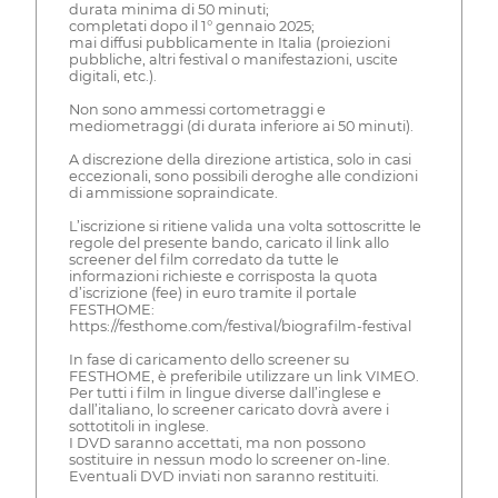
durata minima di 50 minuti;
completati dopo il 1° gennaio 2025;
mai diffusi pubblicamente in Italia (proiezioni
pubbliche, altri festival o manifestazioni, uscite
digitali, etc.).
Non sono ammessi cortometraggi e
mediometraggi (di durata inferiore ai 50 minuti).
A discrezione della direzione artistica, solo in casi
eccezionali, sono possibili deroghe alle condizioni
di ammissione sopraindicate.
L’iscrizione si ritiene valida una volta sottoscritte le
regole del presente bando, caricato il link allo
screener del film corredato da tutte le
informazioni richieste e corrisposta la quota
d’iscrizione (fee) in euro tramite il portale
FESTHOME:
https://festhome.com/festival/biografilm-festival
In fase di caricamento dello screener su
FESTHOME, è preferibile utilizzare un link VIMEO.
Per tutti i film in lingue diverse dall’inglese e
dall’italiano, lo screener caricato dovrà avere i
sottotitoli in inglese.
I DVD saranno accettati, ma non possono
sostituire in nessun modo lo screener on-line.
Eventuali DVD inviati non saranno restituiti.