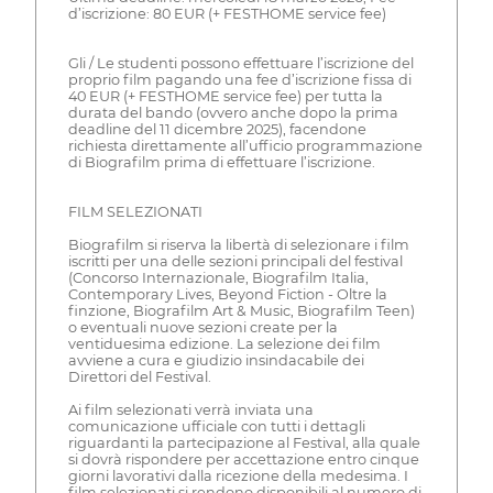
d’iscrizione: 80 EUR (+ FESTHOME service fee)
Gli / Le studenti possono effettuare l’iscrizione del
proprio film pagando una fee d’iscrizione fissa di
40 EUR (+ FESTHOME service fee) per tutta la
durata del bando (ovvero anche dopo la prima
deadline del 11 dicembre 2025), facendone
richiesta direttamente all’ufficio programmazione
di Biografilm prima di effettuare l’iscrizione.
FILM SELEZIONATI
Biografilm si riserva la libertà di selezionare i film
iscritti per una delle sezioni principali del festival
(Concorso Internazionale, Biografilm Italia,
Contemporary Lives, Beyond Fiction - Oltre la
finzione, Biografilm Art & Music, Biografilm Teen)
o eventuali nuove sezioni create per la
ventiduesima edizione. La selezione dei film
avviene a cura e giudizio insindacabile dei
Direttori del Festival.
Ai film selezionati verrà inviata una
comunicazione ufficiale con tutti i dettagli
riguardanti la partecipazione al Festival, alla quale
si dovrà rispondere per accettazione entro cinque
giorni lavorativi dalla ricezione della medesima. I
film selezionati si rendono disponibili al numero di