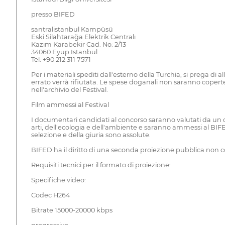
presso BIFED
santralistanbul Kampüsü
Eski Silahtarağa Elektrik Centralı
Kazım Karabekir Cad. No: 2/13
34060 Eyüp Istanbul
Tel: +90 212 311 7571
Per i materiali spediti dall'esterno della Turchia, si prega d
errato verrà rifiutata. Le spese doganali non saranno coperte d
nell'archivio del Festival.
Film ammessi al Festival
I documentari candidati al concorso saranno valutati da un c
arti, dell'ecologia e dell'ambiente e saranno ammessi al BIFED
selezione e della giuria sono assolute.
BIFED ha il diritto di una seconda proiezione pubblica non com
Requisiti tecnici per il formato di proiezione:
Specifiche video:
Codec H264
Bitrate 15000-20000 kbps