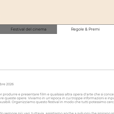
Festival del cinema
Regole & Premi
obre 2026
produrre e presentare film e qualsiasi altra opera d'arte che si concen
iare queste opere. Viviamo in un'epoca in cui troppe informazioni e i
ausibili. Organizziamo questo festival in modo che tutti potessimo cercar
sempre più vari; tuttavia, assistiamo anche a sviluppi che ispirano 