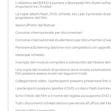
L'obiettivo del BIFED è portare a Bozcaada film illustri sull'
importanti tra i finalisti.
Le copie (dischi flash, DVD, schede, ecc.) per il processo di 
proprietario del film.
Sezioni/Premi del festival
Concorso internazionale per documentari
Concorso internazionale studentesco per documentari (Gai
Panorama/Screening (sezione non competitiva con approfo
Materiale richiesto
Inscrição del modulo compilato e sottoscritto dal titolare del 
Una copia del modulo di iscrizione verrà inviata automaticamen
film possono essere inviati nei seguenti modi:
Collegamenti video. I partecipanti possono presentare link vi
I partecipanti possono spedire il DVD o il disco Flash tramite 
Scrivi il titolo del film e il nome del regista sul supporto DVD
Tutti i documenti richiesti devono pervenire all'ufficio del Fes
Istanbul Bilgi Üniversitesi