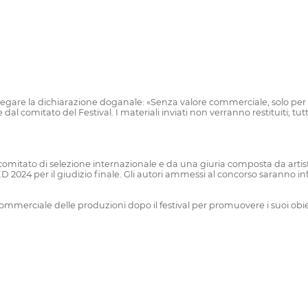
i allegare la dichiarazione doganale: «Senza valore commerciale, solo per
al comitato del Festival. I materiali inviati non verranno restituiti; tutt
omitato di selezione internazionale e da una giuria composta da artisti
 2024 per il giudizio finale. Gli autori ammessi al concorso saranno inf
merciale delle produzioni dopo il festival per promuovere i suoi obietti