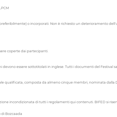
o LPCM
(preferibilmente) o incorporati. Non è richiesto un deterioramento dell'u
sere coperte dai partecipanti.
rchi devono essere sottotitolati in inglese. Tutti i documenti del Festival 
onale qualificata, composta da almeno cinque membri, nominata dalla Di
ttazione incondizionata di tutti i regolamenti qui contenuti. BIFED si rise
o di Bozcaada