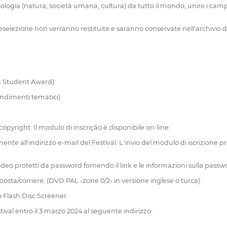
ecologia (natura, società umana, cultura) da tutto il mondo, unire i cam
preselezione non verranno restituite e saranno conservate nell'archivio de
a Student Award)
ndimenti tematici)
copyright. Il modulo di inscrição è disponibile on-line.
te all'indirizzo e-mail del Festival. L'invio del modulo di iscrizione pr
deo protetti da password fornendo il link e le informazioni sulla passwo
posta/corriere: (DVD PAL -zone 0/2- in versione inglese o turca).
 o Flash Disc Screener.
tival entro il 3 marzo 2024 al seguente indirizzo: