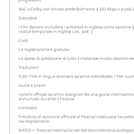
progressivo
AAC o Dolby con bitrate preferibilmente a 320 Kbps o audi
Sottotitoli:
I film devono includere i sottotitoli in inglese come opzione 
codice temporale in inglese (.srt, .pdf...).
Costi
La registrazione è gratuita.
Le spese di spedizione di tutto il materiale inviato devono es
Traduzioni
Tutti i film in lingua straniera saranno sottotitolati. I film tu
Giurie e premi
I premi ufficiali saranno assegnati da una giuria internazi
annunciati durante il Festival.
Contratto
Il modulo di iscrizione ufficiale al Festival costituisce l'acce
nei regolamenti.
BIFED — Festival internazionale del documentario ecologic