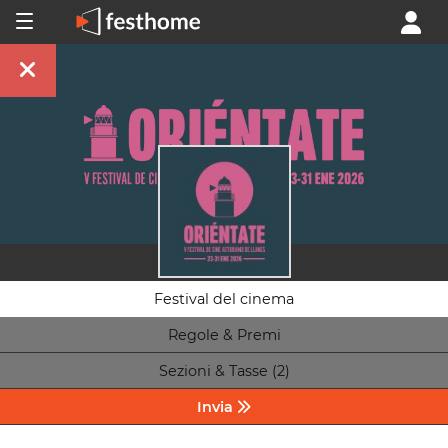
Festival del cinema
Regole & Premi
Sezioni & Tasse (2)
Invia