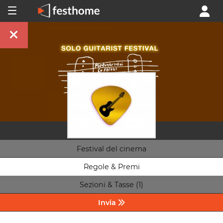
Festival del cinema
Regole & Premi
Sezioni & Tasse (1)
Invia